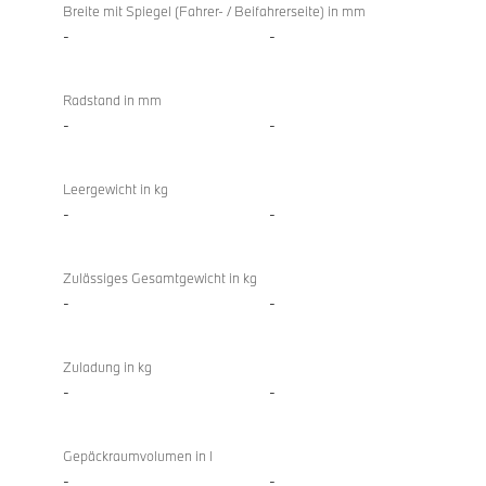
Breite mit Spiegel (Fahrer- / Beifahrerseite) in mm
-
-
Radstand in mm
-
-
Leergewicht in kg
-
-
Zulässiges Gesamtgewicht in kg
-
-
Zuladung in kg
-
-
Gepäckraumvolumen in l
-
-