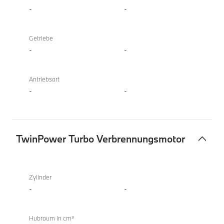
-
-
Getriebe
-
-
Antriebsart
-
-
TwinPower Turbo Verbrennungsmotor
TwinPower
X4
Turbo
xDrive20i
Zylinder
Verbrennungsmotor
-
-
Hubraum in cm³