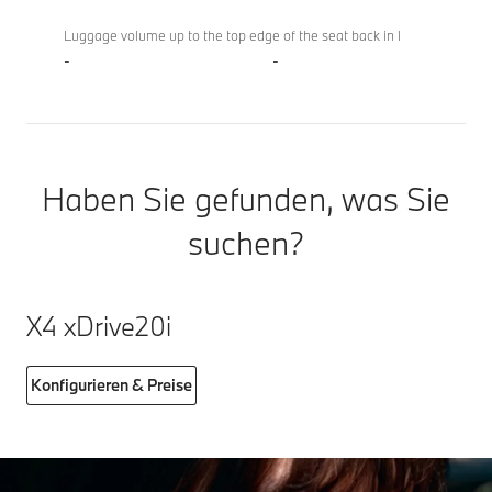
Luggage volume up to the top edge of the seat back in l
-
-
Haben Sie gefunden, was Sie
suchen?
X4 xDrive20i
Konfigurieren & Preise