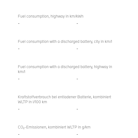
Fuel consumption, highway in km/kWh
-
-
Fuel consumption with a discharged battery, city in km/l
-
-
Fuel consumption with a discharged battery, highway in
km/l
-
-
Kraftstoffverbrauch bei entladener Batterie, kombiniert
WLTP in l/100 km
-
-
CO₂-Emissionen, kombiniert WLTP in g/km
-
-