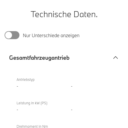
Technische Daten.
Nur Unterschiede anzeigen
Gesamtfahrzeugantrieb
Gesamtfahrzeugantrieb
X4
xDrive20i
Antriebstyp
-
-
Leistung in kW (PS)
-
-
Drehmoment in Nm