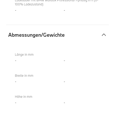
Ladedauer mit BMW Wallbox Professional 1-phasig in h (0-
100% Ladezustand)
-
-
Abmessungen/Gewichte
Abmessungen/Gewichte
X4
xDrive20i
Länge in mm
-
-
Breite in mm
-
-
Höhe in mm
-
-