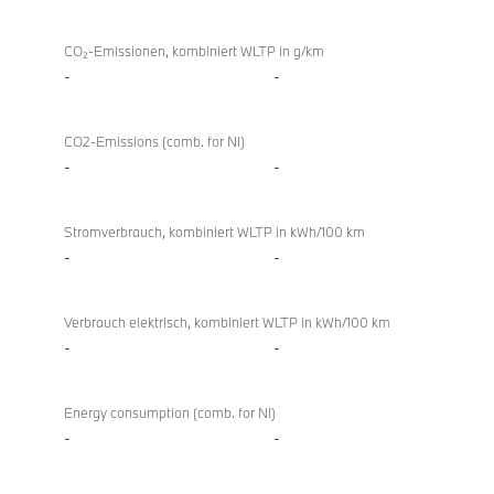
CO₂-Emissionen, kombiniert WLTP in g/km
-
-
CO2-Emissions (comb. for NI)
-
-
Stromverbrauch, kombiniert WLTP in kWh/100 km
-
-
Verbrauch elektrisch, kombiniert WLTP in kWh/100 km
-
-
Energy consumption (comb. for NI)
-
-