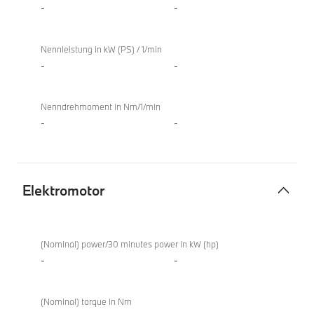
-
-
Nennleistung in kW (PS) / 1/min
-
-
Nenndrehmoment in Nm/1/min
-
-
Elektromotor
Elektromotor
X4
xDrive20i
(Nominal) power/30 minutes power in kW (hp)
-
-
(Nominal) torque in Nm