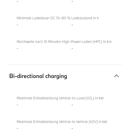
-
-
Minimale Ladedauer DC 10–80 % Ladezustand in h
-
-
Reichweite nach 10 Minuten High-Power-Laden (HPC) in km
-
-
Bi-directional charging
Bi-
X4
directional
xDrive20i
Maximale Entladeleistung Vehicle-to-Load (V2L) in kW
charging
-
-
Maximale Entladeleistung Vehicle-to-Vehicle (V2V) in kW
-
-