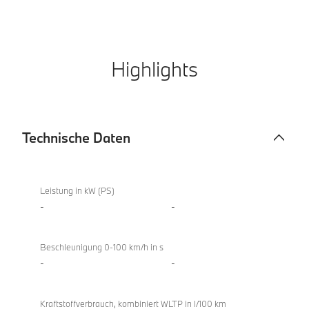
Highlights
Technische Daten
Technische
X4
Daten
xDrive20i
Leistung in kW (PS)
-
-
Beschleunigung 0-100 km/h in s
-
-
Kraftstoffverbrauch, kombiniert WLTP in l/100 km