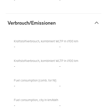
Verbrauch/Emissionen
Verbrauch/Emissionen
X4
xDrive20i
Kraftstoffverbrauch, kombiniert WLTP in l/100 km
-
-
Kraftstoffverbrauch, kombiniert WLTP in l/100 km
-
-
Fuel consumption (comb. for NI)
-
-
Fuel consumption, city in km/kWh
-
-