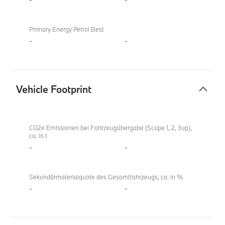
Primary Energy Petrol Best
-
-
Vehicle Footprint
Vehicle
X4
Footprint
xDrive20i
CO2e Emissionen bei Fahrzeugübergabe (Scope 1, 2, 3up),
ca. in t
-
-
Sekundärmaterialquote des Gesamtfahrzeugs, ca. in %
-
-