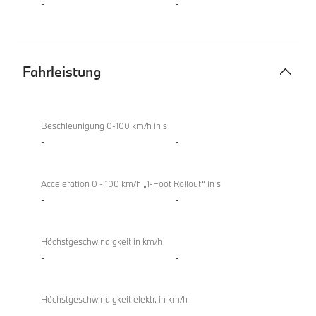
-
-
Fahrleistung
Fahrleistung
X4
xDrive20i
Beschleunigung 0-100 km/h in s
-
-
Acceleration 0 - 100 km/h „1-Foot Rollout“ in s
-
-
Höchstgeschwindigkeit in km/h
-
-
Höchstgeschwindigkeit elektr. in km/h
-
-