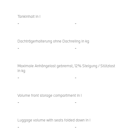
Tankinhalt in l
-
-
Dachträgerhalterung ohne Dachreling in kg
-
-
Maximale Anhängelast gebremst, 12% Steigung / Stützlast
in kg
-
-
Volume front storage compartment in l
-
-
Luggage volume with seats folded down in l
-
-