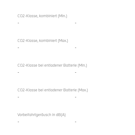
CO2-Klasse, kombiniert (Min.)
-
-
CO2-Klasse, kombiniert (Max.)
-
-
CO2-Klasse bei entladener Batterie (Min.)
-
-
CO2-Klasse bei entladener Batterie (Max.)
-
-
Vorbeifahrtgeräusch in dB(A)
-
-