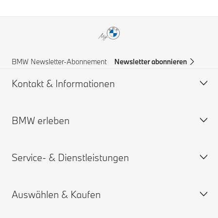
BMW Newsletter-Abonnement
Newsletter abonnieren
Kontakt & Informationen
BMW erleben
Hilfe & Kontakt
BMW Partner finden
Service- & Dienstleistungen
Pannenhilfe
BMW Karriere
BMW Group
Auswählen & Kaufen
Online Service-termin
My BMW App