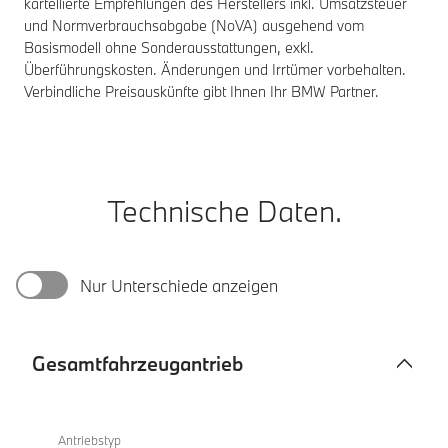
kartellierte Empfehlungen des Herstellers inkl. Umsatzsteuer
und Normverbrauchsabgabe (NoVA) ausgehend vom
Basismodell ohne Sonderausstattungen, exkl.
Überführungskosten. Änderungen und Irrtümer vorbehalten.
Verbindliche Preisauskünfte gibt Ihnen Ihr BMW Partner.
Technische Daten.
Nur Unterschiede anzeigen
Gesamtfahrzeugantrieb
Gesamtfahrzeugantrieb
M850i
xDrive
Antriebstyp