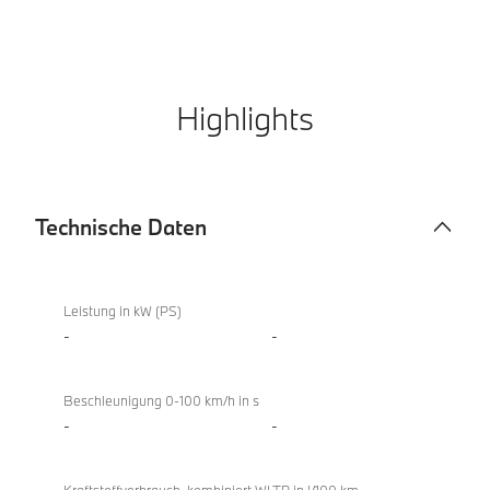
Highlights
Technische Daten
Technische
M850i
Daten
xDrive
Leistung in kW (PS)
Gran
-
-
Coupé
Beschleunigung 0-100 km/h in s
-
-