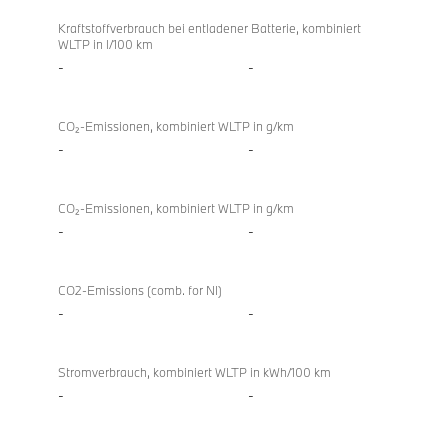
Kraftstoffverbrauch bei entladener Batterie, kombiniert
WLTP in l/100 km
-
-
CO₂-Emissionen, kombiniert WLTP in g/km
-
-
CO₂-Emissionen, kombiniert WLTP in g/km
-
-
CO2-Emissions (comb. for NI)
-
-
Stromverbrauch, kombiniert WLTP in kWh/100 km
-
-