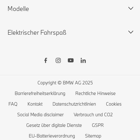
Modelle
Gewährleistung
Personalisieren Sie Ihr Auto
Sofort verfügbare Neuwagen
Elektrischer Fahrspaß
Gebrauchtwagen
BMW X
BMW Zuberhörshop
BMW 8er
BMW Financial Services
BMW 7er
Öffentliches Laden
BMW Lifestyle-Store
BMW 5er
Zuhause Laden
Probefahrt vereinbaren
BMW 4er
Reichweite von Elektrofahrzeugen
Copyright © BMW AG 2025
BMW 3er
Kosten von Elektrofahrzeugen
Barrierefreiheitserklärung
Rechtliche Hinweise
BMW 2er
Batterie und Antriebstechnologie
FAQ
Kontakt
Datenschutzrichtlinien
Cookies
BMW 1er
Social Media disclaimer
Verbrauch und CO2
Gesetz über digitale Dienste
GSPR
Die BMW X1 familie
EU-Batterieverordnung
Sitemap
BMW M