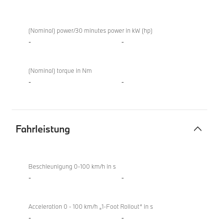
Elektromotor
M850i
xDrive
(Nominal) power/30 minutes power in kW (hp)
Gran
-
-
Coupé
(Nominal) torque in Nm
-
-
Fahrleistung
Fahrleistung
M850i
xDrive
Beschleunigung 0-100 km/h in s
Gran
-
-
Coupé
Acceleration 0 - 100 km/h „1-Foot Rollout“ in s
-
-