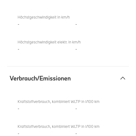
Höchstgeschwindigkeit in km/h
-
-
Höchstgeschwindigkeit elektr. in km/h
-
-
Verbrauch/Emissionen
Verbrauch/Emissionen
M850i
xDrive
Kraftstoffverbrauch, kombiniert WLTP in l/100 km
Gran
-
-
Coupé
Kraftstoffverbrauch, kombiniert WLTP in l/100 km
-
-