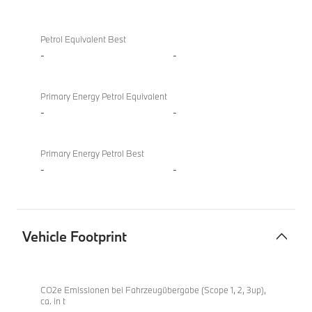
Petrol Equivalent Best
-
-
Primary Energy Petrol Equivalent
-
-
Primary Energy Petrol Best
-
-
Vehicle Footprint
Vehicle
M850i
Footprint
xDrive
CO2e Emissionen bei Fahrzeugübergabe (Scope 1, 2, 3up),
ca. in t
Gran