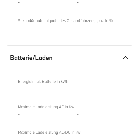
-
-
Coupé
Sekundärmaterialquote des Gesamtfahrzeugs, ca. in %
-
-
Batterie/Laden
Batterie/Laden
M850i
xDrive
Energieinhalt Batterie in kWh
Gran
-
-
Coupé
Maximale Ladeleistung AC in Kw
-
-
Maximale Ladeleistung AC/DC in kW