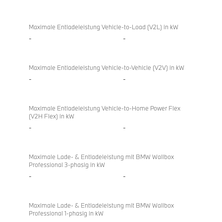
Bi-
M850i
directional
xDrive
Maximale Entladeleistung Vehicle-to-Load (V2L) in kW
charging
Gran
-
-
Coupé
Maximale Entladeleistung Vehicle-to-Vehicle (V2V) in kW
-
-
Maximale Entladeleistung Vehicle-to-Home Power Flex
(V2H Flex) in kW
-
-
Maximale Lade- & Entladeleistung mit BMW Wallbox
Professional 3-phasig in kW
-
-
Maximale Lade- & Entladeleistung mit BMW Wallbox
Professional 1-phasig in kW