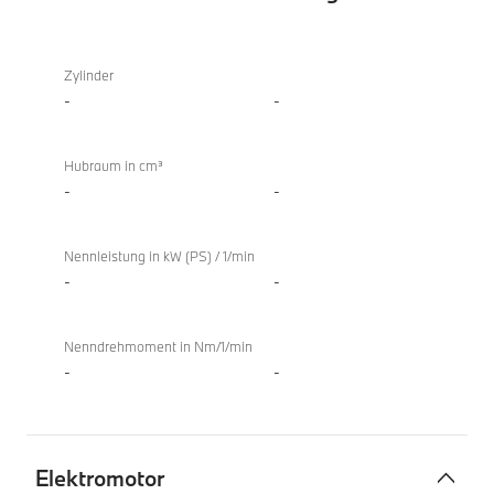
TwinPower
M850i
Turbo
xDrive
Zylinder
Verbrennungsmotor
Gran
-
-
Coupé
Hubraum in cm³
-
-
Nennleistung in kW (PS) / 1/min
-
-
Nenndrehmoment in Nm/1/min
-
-
Elektromotor