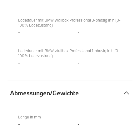
-
-
Ladedauer mit BMW Wallbox Professional 3-phasig in h (0-
100% Ladezustand)
-
-
Ladedauer mit BMW Wallbox Professional 1-phasig in h (0-
100% Ladezustand)
-
-
Abmessungen/Gewichte
Abmessungen/Gewichte
M850i
xDrive
Länge in mm
Gran
-
-
Coupé