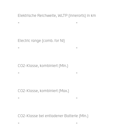
Elektrische Reichweite, WLTP (innerorts) in km
-
-
Electric range (comb. for NI)
-
-
CO2-Klasse, kombiniert (Min.)
-
-
CO2-Klasse, kombiniert (Max.)
-
-
CO2-Klasse bei entladener Batterie (Min.)
-
-