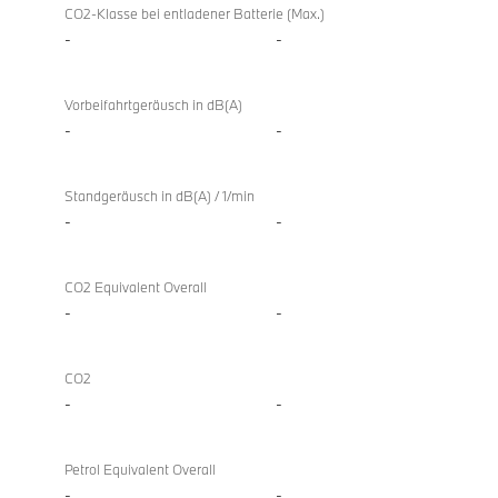
CO2-Klasse bei entladener Batterie (Max.)
-
-
Vorbeifahrtgeräusch in dB(A)
-
-
Standgeräusch in dB(A) / 1/min
-
-
CO2 Equivalent Overall
-
-
CO2
-
-
Petrol Equivalent Overall
-
-