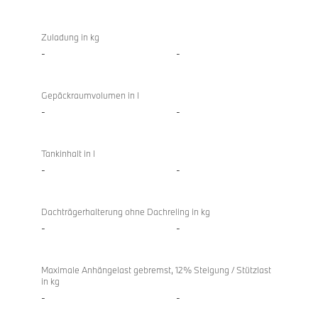
Zuladung in kg
-
-
Gepäckraumvolumen in l
-
-
Tankinhalt in l
-
-
Dachträgerhalterung ohne Dachreling in kg
-
-
Maximale Anhängelast gebremst, 12% Steigung / Stützlast
in kg
-
-