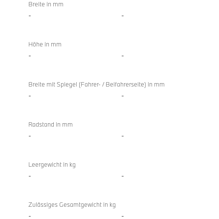
Breite in mm
-
-
Höhe in mm
-
-
Breite mit Spiegel (Fahrer- / Beifahrerseite) in mm
-
-
Radstand in mm
-
-
Leergewicht in kg
-
-
Zulässiges Gesamtgewicht in kg
-
-