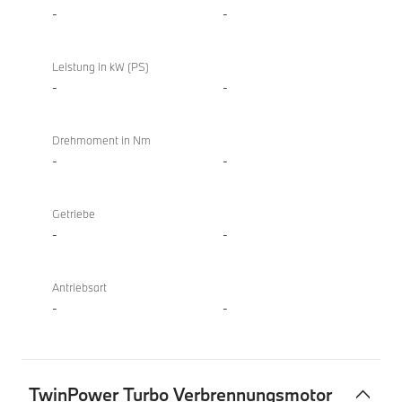
Gran
-
-
Coupé
Leistung in kW (PS)
-
-
Drehmoment in Nm
-
-
Getriebe
-
-
Antriebsart
-
-
TwinPower Turbo Verbrennungsmotor