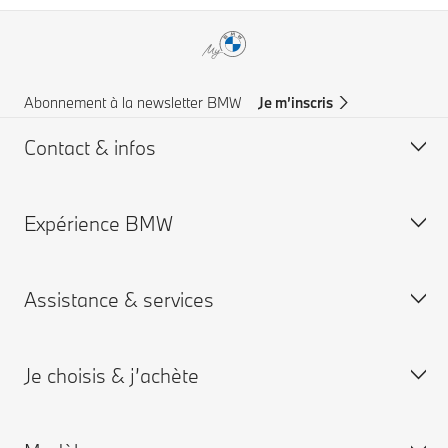
Abonnement à la newsletter BMW
Je m’inscris
Contact & infos
Expérience BMW
Aide & Contact
Trouver un concessionaire
Assistance & services
Assistance routière
Carrières chez BMW
Groupe BMW
Je choisis & j’achète
Je réserve un rendez-vous entretien
App My BMW