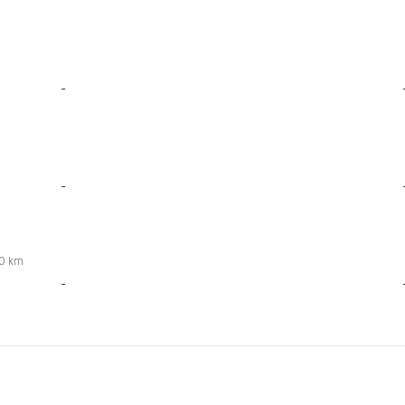
-
-
00 km
-