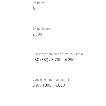
à
Cylindres
xDrive
6
combustion
Gran
TwinPower
Coupé
Turbo
Cylindrée en cm³
2.998
Puissance nominale en kW (ch) / 1/min
280 (381) / 5.200 - 6.250
Couple nominal (Nm) à t/min
540 / 1.900 - 4.800