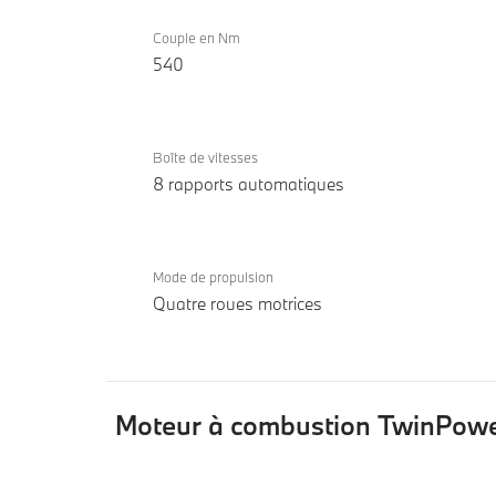
Couple en Nm
540
Boîte de vitesses
8 rapports automatiques
Mode de propulsion
Quatre roues motrices
Moteur à combustion TwinPowe
Moteur
M440i