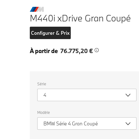
M440i xDrive Gran Coupé
Configurer & Prix
À partir de
76.775,20 €
Veuillez
Série
sélectionner
un
4
véhicule.
Modèle
BMW Série 4 Gran Coupé