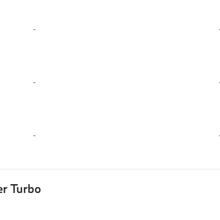
-
-
-
r Turbo