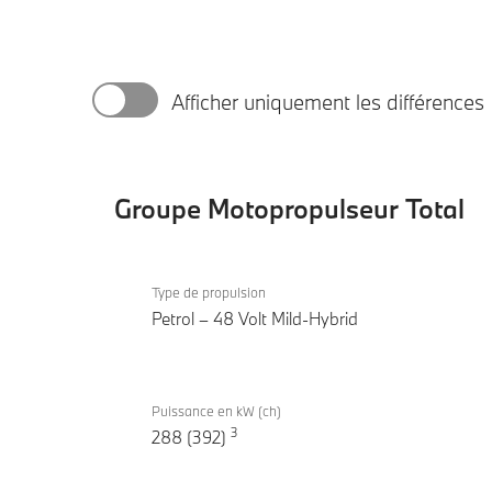
Afficher uniquement les différences
Groupe Motopropulseur Total
Groupe
M440i
Motopropulseur
Type de propulsion
xDrive
Petrol – 48 Volt Mild-Hybrid
Total
Gran
Coupé
Puissance en kW (ch)
3
288 (392)