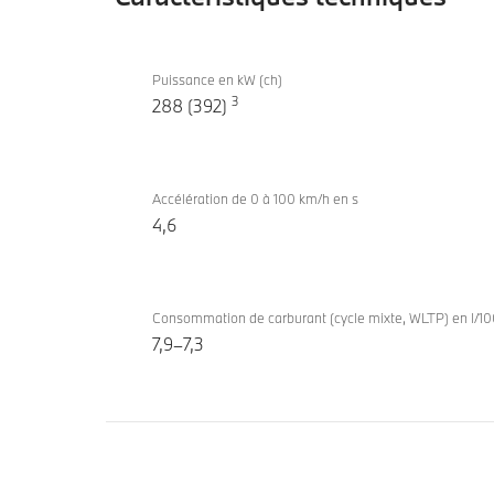
Caractéristiques
M440i
techniques
Puissance en kW (ch)
xDrive
3
288 (392)
Gran
Coupé
Accélération de 0 à 100 km/h en s
4,6
Consommation de carburant (cycle mixte, WLTP) en l/1
7,9–7,3