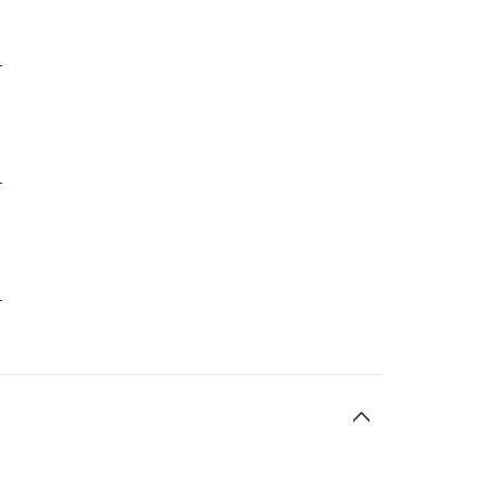
-
-
-