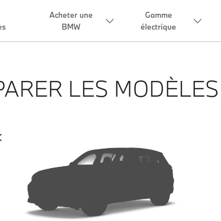
Acheter une
Gamme
es
BMW
électrique
ARER LES MODÈLE