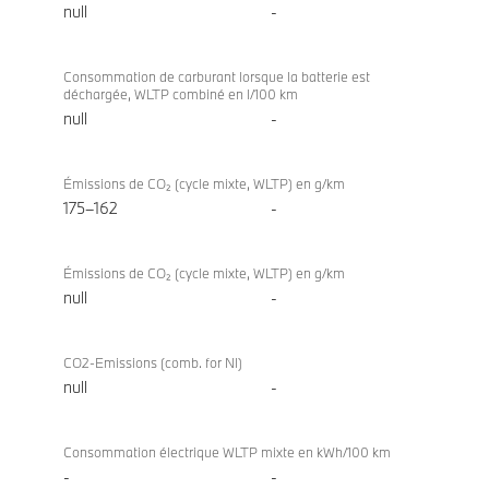
null
-
Consommation de carburant lorsque la batterie est
déchargée, WLTP combiné en l/100 km
null
-
Émissions de CO₂ (cycle mixte, WLTP) en g/km
175–162
-
Émissions de CO₂ (cycle mixte, WLTP) en g/km
null
-
CO2-Emissions (comb. for NI)
null
-
Consommation électrique WLTP mixte en kWh/100 km
-
-