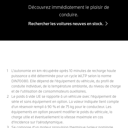
Découvrez immédiatement le plaisir de
conduire.
Rechercher les voitures neuves en stock.
L’autonomie en km récupérée après 10 minutes de recharge haute
puissance a été déterminée pour un cycle WLTP selon la norme
DIN70080. Elle dépend de l'équipement du véhicule, du profil de
conduite individuel, de la température ambiante, du niveau de charge
et de l'utilisation de consommateurs auxiliaires.
Le poids à vide UE se rapporte à un véhicule avec l'équipement de
série et sans équipement en option. La valeur indiquée tient compte
d'un réservoir rempli à 90 % et de 75 kg pour le conducteur. Les
équipements en option peuvent modifier le poids du véhicule, la
charge utile et éventuellement la vitesse maximale en cas
d'incidence sur l'aérodynamique.
Se compose d'un moteur propulsion thermique (valeur nominale