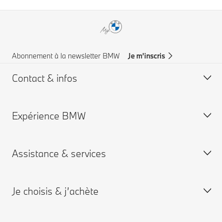
Abonnement à la newsletter BMW
Je m’inscris
Contact & infos
Expérience BMW
Aide & Contact
Trouver un concessionaire
Assistance & services
Assistance routière
Carrières chez BMW
Groupe BMW
Je choisis & j’achète
Je réserve un rendez-vous entretien
App My BMW