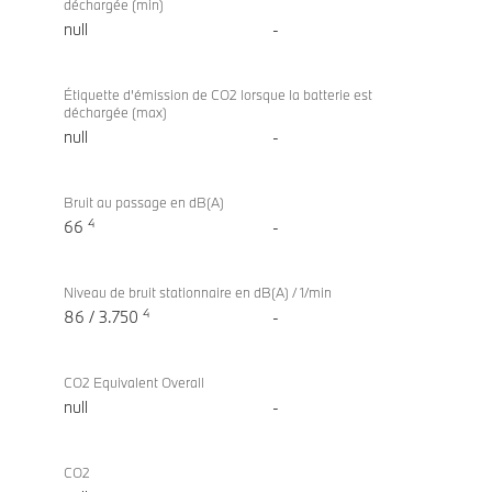
déchargée (min)
null
-
Étiquette d’émission de CO2 lorsque la batterie est
déchargée (max)
null
-
Bruit au passage en dB(A)
4
66
-
Niveau de bruit stationnaire en dB(A) / 1/min
4
86 / 3.750
-
CO2 Equivalent Overall
null
-
CO2