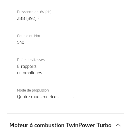
Puissance en kW (ch)
3
288 (392)
-
Couple en Nm
540
-
Boîte de vitesses
8 rapports
-
automatiques
Mode de propulsion
Quatre roues motrices
-
Moteur à combustion TwinPower Turbo