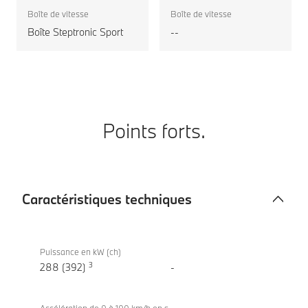
Coupé
motorisation
Boîte de vitesse
Boîte de vitesse
Boîte Steptronic Sport
--
Points forts.
Caractéristiques techniques
Caractéristiques
BMW
techniques
M440i
Puissance en kW (ch)
3
xDrive
288 (392)
-
Coupé