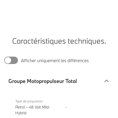
Caractéristiques techniques.
Afficher uniquement les différences
Groupe Motopropulseur Total
Groupe
BMW
Motopropulseur
M440i
Type de propulsion
Total
xDrive
Petrol – 48 Volt Mild-
-
Coupé
Hybrid