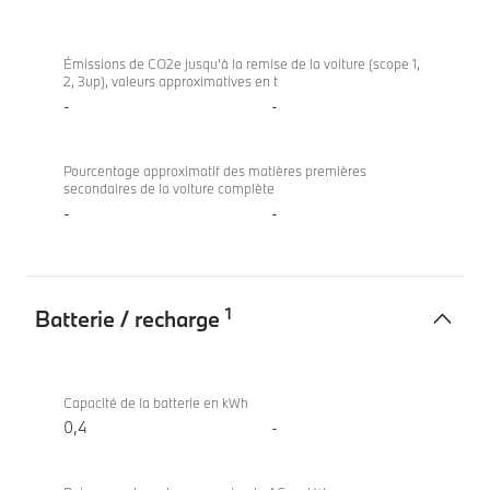
Empreinte
BMW
carbone
M440i
Émissions de CO2e jusqu’à la remise de la voiture (scope 1,
2, 3up), valeurs approximatives en t
de
xDrive
-
-
la
Coupé
voiture
Pourcentage approximatif des matières premières
secondaires de la voiture complète
-
-
1
Batterie / recharge
Batterie
BMW
/
M440i
Capacité de la batterie en kWh
recharge
xDrive
0,4
-
Coupé