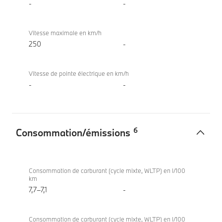
-
-
Vitesse maximale en km/h
250
-
Vitesse de pointe électrique en km/h
-
-
6
Consommation/émissions
Consommation/
BMW
émissions
M440i
Consommation de carburant (cycle mixte, WLTP) en l/100
km
xDrive
7,7–7,1
-
Coupé
Consommation de carburant (cycle mixte, WLTP) en l/100