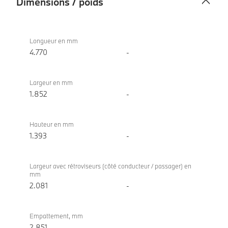
Dimensions / poids
Dimensions
BMW
/
M440i
Longueur en mm
poids
xDrive
4.770
-
Coupé
Largeur en mm
1.852
-
Hauteur en mm
1.393
-
Largeur avec rétroviseurs (côté conducteur / passager) en
mm
2.081
-
Empattement, mm
2.851
-