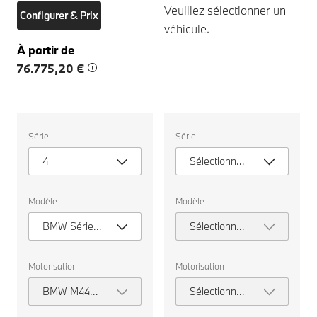
Veuillez sélectionner un
Configurer & Prix
véhicule.
À partir de
76.775,20 €
Veuillez
Veuillez
Série
Série
sélectionner
sélectionner
un
un
4
Sélectionner
véhicule.
véhicule.
une série
Modèle
Modèle
BMW Série 4
Sélectionner
Coupé
un modèle
Motorisation
Motorisation
BMW M440i
Sélectionner
xDrive
la