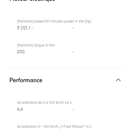
Moteur
BMW
électrique
M440i
(Nominal) power/30 minutes power in kW (hp)
xDrive
9 (12) / -
-
Coupé
(Nominal) torque in Nm
200
-
Performance
Performance
BMW
M440i
Accélération de 0 à 100 km/h en s
xDrive
4,4
-
Coupé
Acceleration 0 - 100 km/h „1-Foot Rollout“ in s