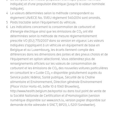
indiquée) et d’une propulsion électrique (jusqu’à la valeur nominale
indiquée).
Le valeurs déterminées selon la méthode correspondent au
règlement UN/ECE No. 51/EU règlement 540/2014 sont arrondis.
Poids tractable selon l’équipement du véhicule.
Les indications concernant la consommation de carburant et
d'énergie électrique ainsi que les émissions de CO₂ ont été
déterminées selon la méthode de mesure réglementairement
prescrite VO (EU) 715/2007 dans sa version en vigueur. Les valeurs
indiquées s'appliquent à un véhicule en équipement de base en
Belgique et au Luxembourg, les écarts tiennent compte des
différences dans les dimensions des jantes et des pneus choisis et de
l’équipement en option sélectionné. Vous obtiendrez plus de
renseignements officiels sur les valeurs de consommation de
carburant et les émissions de CO₂ des nouvelles voitures particulières
en consultant le « Guide CO₂ » disponible gratuitement auprès du
Service public fédéral, Santé publique, Sécurité de la Chaîne
alimentaire et Environnement, Direction générale Environnement
(Place Victor Horta 40, boîte 10 à 1060 Bruxelles),
http://www.health.belgium.be/eportal ou dans tout point de vente de
la Société Nationale de Certification et d’Homologation (version
numérique disponible sur www.snch.lu, version papier disponible sur
demande écrite adressée à SNCT, BP23, L-5201 Sandweiler).