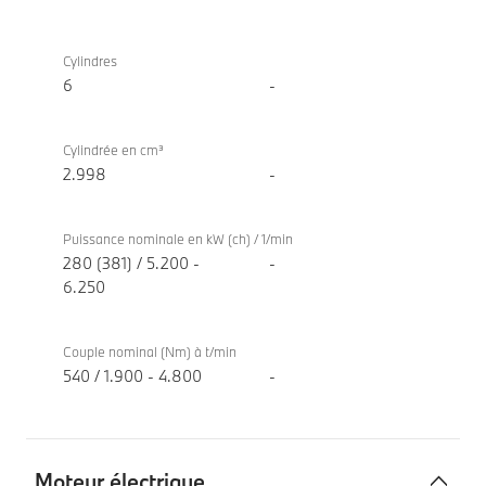
Moteur
BMW
à
M440i
Cylindres
combustion
xDrive
6
-
TwinPower
Coupé
Turbo
Cylindrée en cm³
2.998
-
Puissance nominale en kW (ch) / 1/min
280 (381) / 5.200 -
-
6.250
Couple nominal (Nm) à t/min
540 / 1.900 - 4.800
-
Moteur électrique