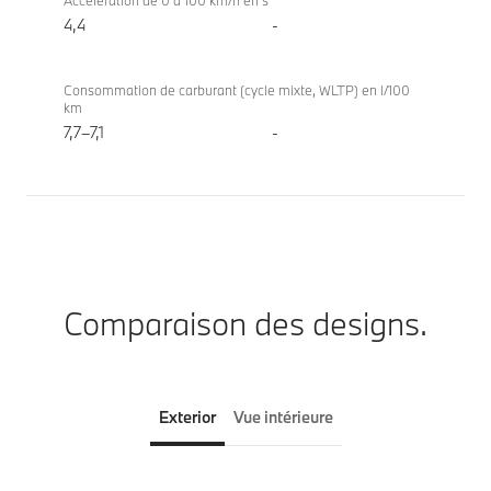
Accélération de 0 à 100 km/h en s
4,4
-
Consommation de carburant (cycle mixte, WLTP) en l/100
km
7,7–7,1
-
Comparaison des designs.
Exterior
Vue intérieure