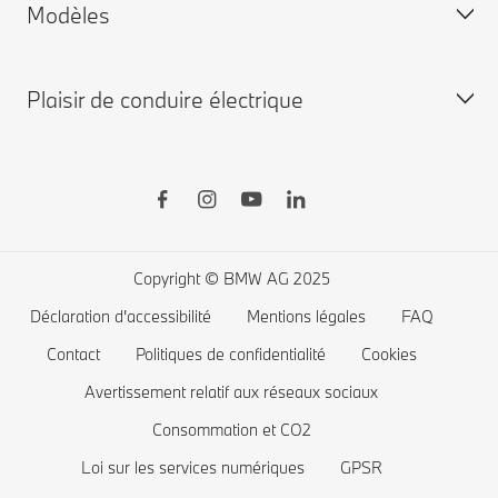
Modèles
Garantie
Personnalisez la vôtre
BMW neuves disponibles
Plaisir de conduire électrique
BMW d'occasion disponibles
BMW X
Shop BMW Accessoires
BMW Série 8
BMW Financial Services
BMW Série 7
Recharge publique
Boutique BMW Lifestyle
BMW Série 5
Recharge à domicile
Planifiez votre essai
BMW Série 4
Autonomie des voitures électriques
Copyright © BMW AG 2025
BMW Série 3
Coût des voitures électriques
Déclaration d'accessibilité
Mentions légales
FAQ
BMW Série 2
Batterie de voiture électrique
Contact
Politiques de confidentialité
Cookies
BMW Série 1
Avertissement relatif aux réseaux sociaux
Consommation et CO2
La famille BMW X1
Loi sur les services numériques
GPSR
BMW M