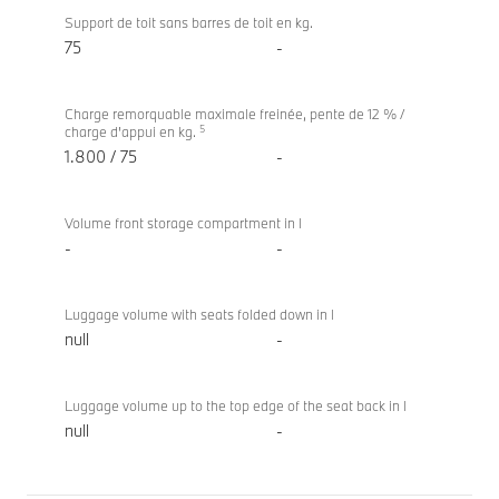
Support de toit sans barres de toit en kg.
75
-
Charge remorquable maximale freinée, pente de 12 % /
5
charge d'appui en kg.
1.800 / 75
-
Volume front storage compartment in l
-
-
Luggage volume with seats folded down in l
null
-
Luggage volume up to the top edge of the seat back in l
null
-