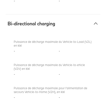
-
-
Bi-directional charging
Bi-
BMW
directional
M440i
Puissance de décharge maximale du Vehicle-to-Load (V2L)
en kW
charging
xDrive
-
-
Coupé
Puissance de décharge maximale du Vehicle-to-ehicle
(V2V) en kW
-
-
Puissance de décharge maximale pour l’alimentation de
secours Vehicle-to-Home (V2H), en kW
-
-