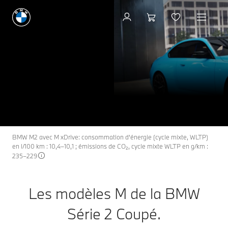
Configuration et prix
Les modèles M de la
M2
THE NEW
BMW Série 2 Coupé.
Configuration et prix
Demander un devis
BMW M2 avec M xDrive: consommation d’énergie (cycle mixte, WLTP)
en l/100 km : 10,4–10,1 ; émissions de CO₂, cycle mixte WLTP en g/km :
235–229
Les modèles M de la BMW
Série 2 Coupé.