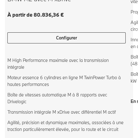
vit
Prop
À partir de 80.836,36 €
Agi
circ
Configurer
Inn
en 
Boî
M High Performance maximale avec la transmission
(48
intégrale
Boî
Moteur essence 6 cylindres en ligne M TwinPower Turbo à
kW 
hautes performances
Boîte de vitesses automatique M à 8 rapports avec
En 
Drivelogic
Transmission intégrale M xDrive avec différentiel M actif
Agilité, précision et dynamique maximales, associées à une
traction particulièrement élevée, pour la route et le circuit