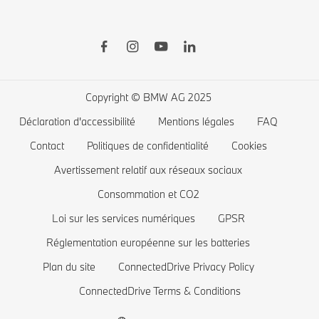
Shop BMW Accessoires
BMW Série 8
BMW Financial Services
BMW Série 7
Recharge publique
Boutique BMW Lifestyle
BMW Série 5
Recharge à domicile
Planifiez votre essai
BMW Série 4
Autonomie des voitures électriques
Copyright © BMW AG 2025
BMW Série 3
Coût des voitures électriques
Déclaration d'accessibilité
Mentions légales
FAQ
BMW Série 2
Batterie de voiture électrique
Contact
Politiques de confidentialité
Cookies
BMW Série 1
Avertissement relatif aux réseaux sociaux
Consommation et CO2
La famille BMW X1
Loi sur les services numériques
GPSR
BMW M
Réglementation européenne sur les batteries
Voitures électriques BMW
Plan du site
ConnectedDrive Privacy Policy
Voitures Plug-in Hybrides
ConnectedDrive Terms & Conditions