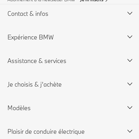
Contact & infos
Expérience BMW
Aide & Contact
Trouver un concessionaire
Assistance & services
Assistance routière
Carrières chez BMW
Groupe BMW
Je choisis & j’achète
Je réserve un rendez-vous entretien
App My BMW
Modèles
Garantie
Personnalisez la vôtre
BMW neuves disponibles
Plaisir de conduire électrique
BMW d'occasion disponibles
BMW X