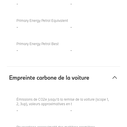
-
-
Primary Energy Petrol Equivalent
-
-
Primary Energy Petrol Best
-
-
Empreinte carbone de la voiture
Empreinte
X4
carbone
xDrive20i
Émissions de CO2e jusqu’à la remise de la voiture (scope 1,
2, 3up), valeurs approximatives en t
de
-
-
la
voiture