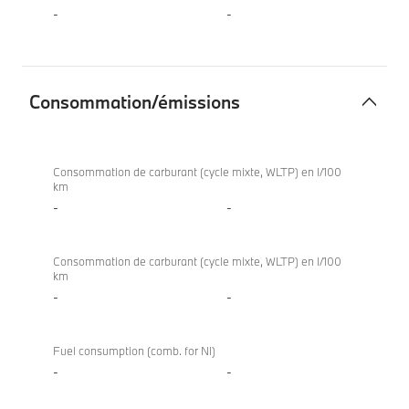
-
-
Consommation/émissions
Consommation/
X4
émissions
xDrive20i
Consommation de carburant (cycle mixte, WLTP) en l/100
km
-
-
Consommation de carburant (cycle mixte, WLTP) en l/100
km
-
-
Fuel consumption (comb. for NI)
-
-