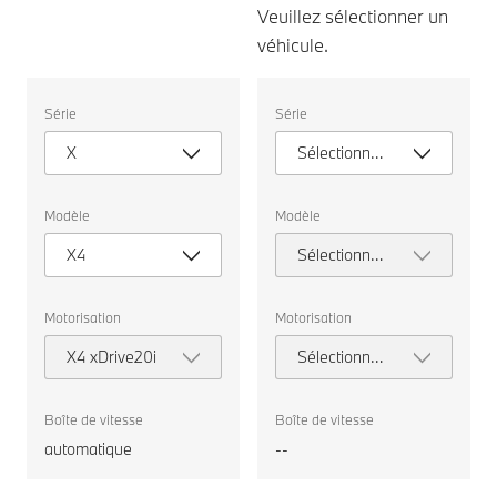
Veuillez sélectionner un
véhicule.
Veuillez
Veuillez
Série
Série
sélectionner
sélectionner
un
un
X
Sélectionner
véhicule.
véhicule.
une série
Modèle
Modèle
X4
Sélectionner
un modèle
Motorisation
Motorisation
X4 xDrive20i
Sélectionner
la
motorisation
Boîte de vitesse
Boîte de vitesse
automatique
--