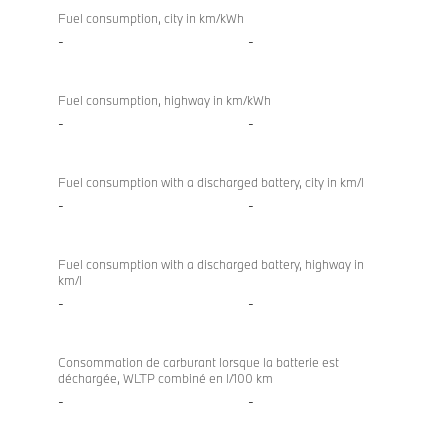
Fuel consumption, city in km/kWh
-
-
Fuel consumption, highway in km/kWh
-
-
Fuel consumption with a discharged battery, city in km/l
-
-
Fuel consumption with a discharged battery, highway in
km/l
-
-
Consommation de carburant lorsque la batterie est
déchargée, WLTP combiné en l/100 km
-
-