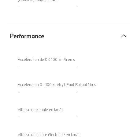
-
-
Performance
Performance
X4
xDrive20i
Accélération de 0 à 100 km/h en s
-
-
Acceleration 0 - 100 km/h „1-Foot Rollout“ in s
-
-
Vitesse maximale en km/h
-
-
Vitesse de pointe électrique en km/h