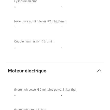
Cylindrée en cm³
-
-
Puissance nominale en kW (ch) / 1/min
-
-
Couple nominal (Nm) à t/min
-
-
Moteur électrique
Moteur
X4
électrique
xDrive20i
(Nominal) power/30 minutes power in kW (hp)
-
-
(Nominal) torque in Nm