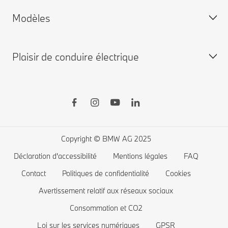
Modèles
Garantie
Personnalisez la vôtre
BMW neuves disponibles
Plaisir de conduire électrique
BMW d'occasion disponibles
BMW X
Shop BMW Accessoires
BMW Série 8
BMW Financial Services
BMW Série 7
Recharge publique
Boutique BMW Lifestyle
BMW Série 5
Recharge à domicile
Planifiez votre essai
BMW Série 4
Autonomie des voitures électriques
Copyright © BMW AG 2025
BMW Série 3
Coût des voitures électriques
Déclaration d'accessibilité
Mentions légales
FAQ
BMW Série 2
Batterie de voiture électrique
Contact
Politiques de confidentialité
Cookies
BMW Série 1
Avertissement relatif aux réseaux sociaux
Consommation et CO2
La famille BMW X1
Loi sur les services numériques
GPSR