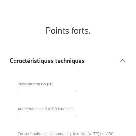
Points forts.
Caractéristiques techniques
Caractéristiques
X4
techniques
xDrive20i
Puissance en kW (ch)
-
-
Accélération de 0 à 100 km/h en s
-
-
Consommation de carburant (cycle mixte, WLTP) en l/100