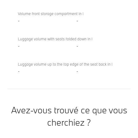
Volume front storage compartment in l
-
-
Luggage volume with seats folded down in l
-
-
Luggage volume up to the top edge of the seat back in l
-
-
Avez-vous trouvé ce que vous
cherchiez ?