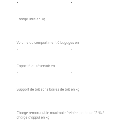
-
-
Charge utile en kg
-
-
Volume du compartiment à bagages en l
-
-
Capacité du réservoir en l
-
-
Support de toit sans barres de toit en kg.
-
-
Charge remorquable maximale freinée, pente de 12 % /
charge d'appui en kg.
-
-