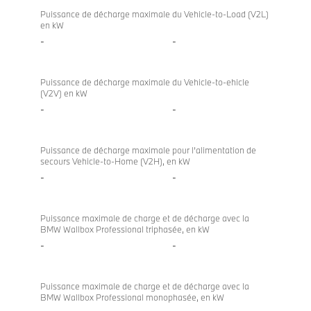
directional
xDrive20i
Puissance de décharge maximale du Vehicle-to-Load (V2L)
en kW
charging
-
-
Puissance de décharge maximale du Vehicle-to-ehicle
(V2V) en kW
-
-
Puissance de décharge maximale pour l’alimentation de
secours Vehicle-to-Home (V2H), en kW
-
-
Puissance maximale de charge et de décharge avec la
BMW Wallbox Professional triphasée, en kW
-
-
Puissance maximale de charge et de décharge avec la
BMW Wallbox Professional monophasée, en kW