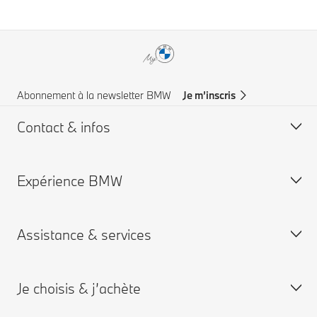
Abonnement à la newsletter BMW
Je m’inscris
Contact & infos
Expérience BMW
Aide & Contact
Trouver un concessionaire
Assistance & services
Assistance routière
Carrières chez BMW
Groupe BMW
Je choisis & j’achète
Je réserve un rendez-vous entretien
App My BMW