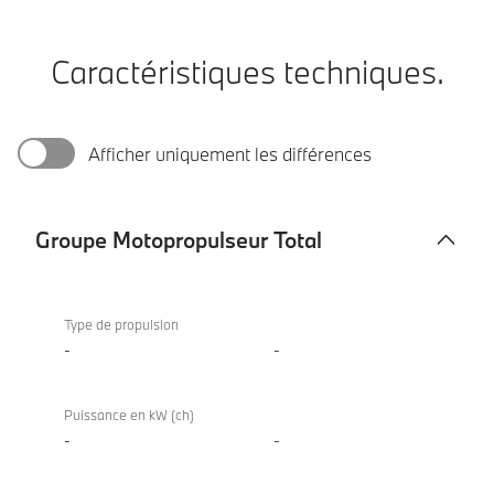
Caractéristiques techniques.
Afficher uniquement les différences
Groupe Motopropulseur Total
Groupe
X4
Motopropulseur
xDrive20i
Type de propulsion
Total
-
-
Puissance en kW (ch)
-
-