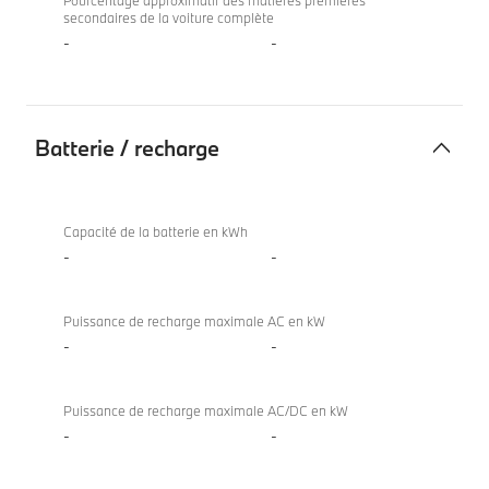
Pourcentage approximatif des matières premières
secondaires de la voiture complète
-
-
Batterie / recharge
Batterie
X4
/
xDrive20i
Capacité de la batterie en kWh
recharge
-
-
Puissance de recharge maximale AC en kW
-
-
Puissance de recharge maximale AC/DC en kW
-
-