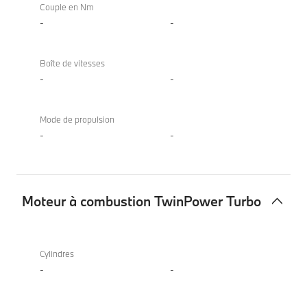
Couple en Nm
-
-
Boîte de vitesses
-
-
Mode de propulsion
-
-
Moteur à combustion TwinPower Turbo
Moteur
X4
à
xDrive20i
Cylindres
combustion
-
-
TwinPower
Turbo