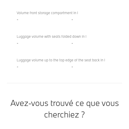
Volume front storage compartment in l
-
-
Luggage volume with seats folded down in l
-
-
Luggage volume up to the top edge of the seat back in l
-
-
Avez-vous trouvé ce que vous
cherchiez ?