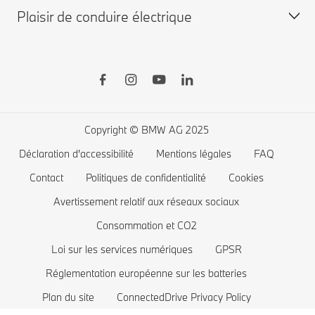
Plaisir de conduire électrique
BMW d'occasion disponibles
BMW X
Shop BMW Accessoires
BMW Série 8
BMW Financial Services
BMW Série 7
Recharge publique
Boutique BMW Lifestyle
BMW Série 5
Recharge à domicile
Planifiez votre essai
BMW Série 4
Autonomie des voitures électriques
Copyright © BMW AG 2025
BMW Série 3
Coût des voitures électriques
Déclaration d'accessibilité
Mentions légales
FAQ
BMW Série 2
Batterie de voiture électrique
Contact
Politiques de confidentialité
Cookies
BMW Série 1
Avertissement relatif aux réseaux sociaux
Consommation et CO2
La famille BMW X1
Loi sur les services numériques
GPSR
BMW M
Réglementation européenne sur les batteries
Voitures électriques BMW
Plan du site
ConnectedDrive Privacy Policy
Voitures Plug-in Hybrides