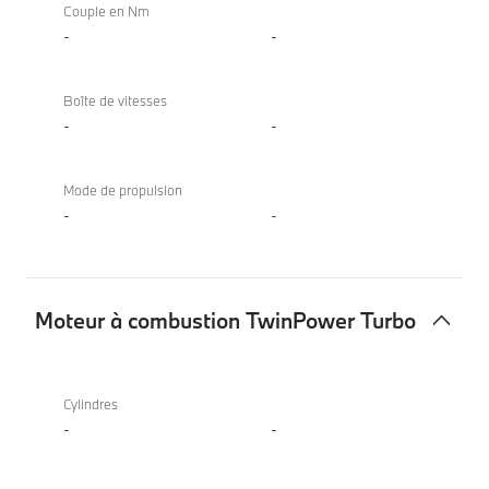
Couple en Nm
-
-
Boîte de vitesses
-
-
Mode de propulsion
-
-
Moteur à combustion TwinPower Turbo
Moteur
à
Cylindres
combustion
-
-
TwinPower
Turbo