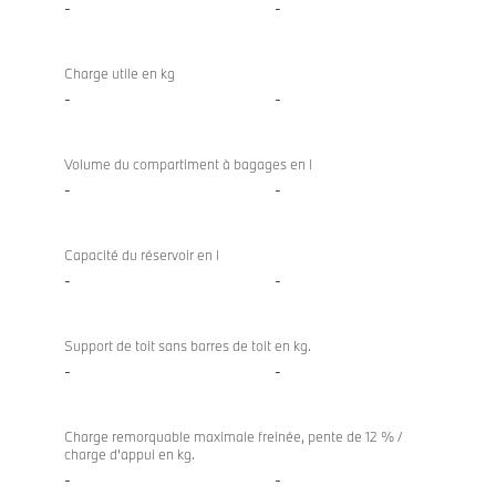
-
-
Charge utile en kg
-
-
Volume du compartiment à bagages en l
-
-
Capacité du réservoir en l
-
-
Support de toit sans barres de toit en kg.
-
-
Charge remorquable maximale freinée, pente de 12 % /
charge d'appui en kg.
-
-