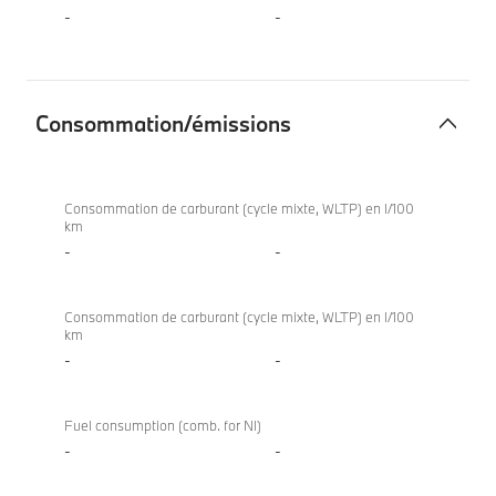
-
-
Consommation/émissions
Consommation/
émissions
Consommation de carburant (cycle mixte, WLTP) en l/100
km
-
-
Consommation de carburant (cycle mixte, WLTP) en l/100
km
-
-
Fuel consumption (comb. for NI)
-
-