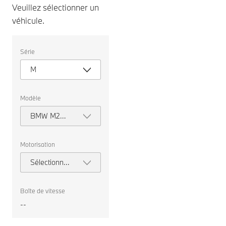
Veuillez sélectionner un
véhicule.
Veuillez
Série
sélectionner
un
M
véhicule.
Modèle
BMW M2
Coupé
Motorisation
Sélectionner
la
motorisation
Boîte de vitesse
--