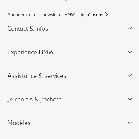
Abonnement à la newsletter BMW
Je m’inscris
Contact & infos
Expérience BMW
Aide & Contact
Trouver un concessionaire
Assistance & services
Assistance routière
Carrières chez BMW
Groupe BMW
Je choisis & j’achète
Je réserve un rendez-vous entretien
App My BMW
Modèles
Garantie
Personnalisez la vôtre
BMW neuves disponibles