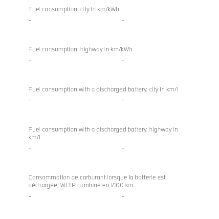
Fuel consumption, city in km/kWh
-
-
Fuel consumption, highway in km/kWh
-
-
Fuel consumption with a discharged battery, city in km/l
-
-
Fuel consumption with a discharged battery, highway in
km/l
-
-
Consommation de carburant lorsque la batterie est
déchargée, WLTP combiné en l/100 km
-
-