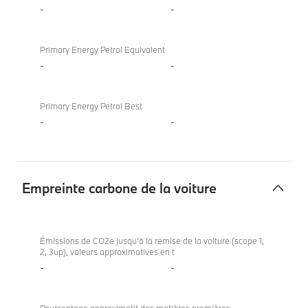
-
-
Primary Energy Petrol Equivalent
-
-
Primary Energy Petrol Best
-
-
Empreinte carbone de la voiture
Empreinte
carbone
Émissions de CO2e jusqu’à la remise de la voiture (scope 1,
2, 3up), valeurs approximatives en t
de
-
-
la
voiture