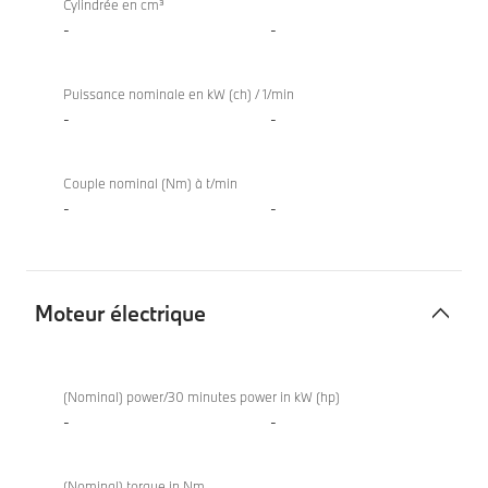
Cylindrée en cm³
-
-
Puissance nominale en kW (ch) / 1/min
-
-
Couple nominal (Nm) à t/min
-
-
Moteur électrique
Moteur
électrique
(Nominal) power/30 minutes power in kW (hp)
-
-
(Nominal) torque in Nm