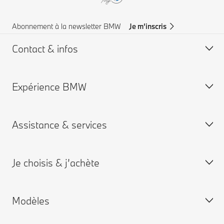
Abonnement à la newsletter BMW
Je m’inscris
Contact & infos
Expérience BMW
Aide & Contact
Trouver un concessionaire
Assistance & services
Assistance routière
Carrières chez BMW
Groupe BMW
Je choisis & j’achète
Je réserve un rendez-vous entretien
App My BMW
Modèles
Garantie
Personnalisez la vôtre
BMW neuves disponibles