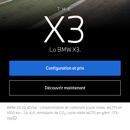
X3
THE
La BMW X3.
Configuration et prix
Découvrir maintenant
BMW X3 20 xDrive : consommation de carburant (cycle mixte, WLTP) en
l/100 km : 7,6–6,9 ; émissions de CO
, cycle mixte WLTP, en g/km : 173–
2
156