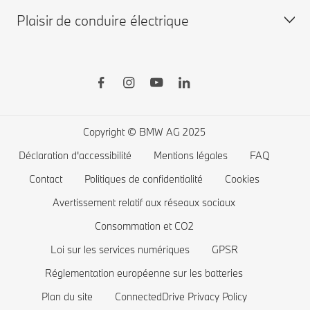
Plaisir de conduire électrique
BMW d'occasion disponibles
BMW X
Shop BMW Accessoires
BMW Série 8
BMW Financial Services
BMW Série 7
Recharge publique
Boutique BMW Lifestyle
BMW Série 5
Recharge à domicile
Planifiez votre essai
BMW Série 4
Autonomie des voitures électriques
Copyright © BMW AG 2025
BMW Série 3
Coût des voitures électriques
Déclaration d'accessibilité
Mentions légales
FAQ
BMW Série 2
Batterie de voiture électrique
Contact
Politiques de confidentialité
Cookies
BMW Série 1
Avertissement relatif aux réseaux sociaux
Consommation et CO2
La famille BMW X1
Loi sur les services numériques
GPSR
BMW M
Réglementation européenne sur les batteries
Voitures électriques BMW
Plan du site
ConnectedDrive Privacy Policy
Voitures Plug-in Hybrides