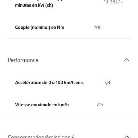
13 (18) / -
minutes en kW (ch)
Couple (nominal) en Nm
200
Performance
Accélération de 0 à 100 km/h en s
7,8
Vitesse maximale en km/h
215
2
Consommation/émissions