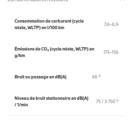
Consommation de carburant (cycle
7,6–6,9
mixte, WLTP) en l/100 km
Émissions de CO₂ (cycle mixte, WLTP) en
173–156
g/km
6
Bruit au passage en dB(A)
66
Niveau de bruit stationnaire en dB(A)
6
75 / 3.750
/ 1/min