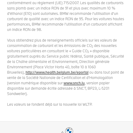
conformément au règlement (UE) 715/2007. Les qualités de carburants
sans plomb avec un indice RON de 91 et plus avec maximum 10 %
d’éthanol (E10) sont autorisées. BMW recommande l’utilisation d’un
carburant de qualité avec un indice RON de 95. Pour les voitures hautes
performances, BMW recommande l’utilisation d’un carburant affichant
un indice RON de 98.
Vous obtiendrez plus de renseignements officiels sur les valeurs de
consommation de carburant et les émissions de CO
des nouvelles
2
voitures particulières en consultant le « Guide CO
» disponible
2
gratuitement auprès du Service public fédéral, Santé publique, Sécurité
de la Chaîne alimentaire et Environnement, Direction générale
Environnement (Place Victor Horta 40, boîte 10 à 1060
Bruxelles),
http://www.health.belgium.be/eportal
ou dans tout point de
vente de la Société Nationale de Certification et d’Homologation
(version numérique disponible sur
www.snch.lu
, version papier
disponible sur demande écrite adressée à SNCT, BP23, L-5201
Sandweiler).
Les valeurs se fondent déjà sur la nouvelle loi WLTP.