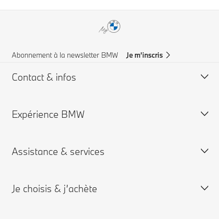
Abonnement à la newsletter BMW
Je m’inscris
Contact & infos
Expérience BMW
Aide & Contact
Trouver un concessionaire
Assistance & services
Assistance routière
Carrières chez BMW
Groupe BMW
Je choisis & j’achète
Je réserve un rendez-vous entretien
App My BMW