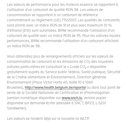
Les valeurs de performance pour les moteurs essence se rapportent à
l’utilisation d’un carburant de qualité RON 98. Les valeurs de
consommation se rapportent à un carburant de référence
conformément au règlement (UE) 715/2007. Les qualités de carburants
sans plomb avec un indice RON de 91 et plus avec maximum 10 %
d’éthanol (E10) sont autorisées. BMW recommande l’utilisation d’un
carburant de qualité avec un indice RON de 95. Pour les voitures hautes
performances, BMW recommande l’utilisation d’un carburant affichant
un indice RON de 98.
Vous obtiendrez plus de renseignements officiels sur les valeurs de
consommation de carburant et les émissions de CO
des nouvelles
2
voitures particulières en consultant le « Guide CO
» disponible
2
gratuitement auprès du Service public fédéral, Santé publique, Sécurité
de la Chaîne alimentaire et Environnement, Direction générale
Environnement (Place Victor Horta 40, boîte 10 à 1060
Bruxelles),
http://www.health.belgium.be/eportal
ou dans tout point de
vente de la Société Nationale de Certification et d’Homologation
(version numérique disponible sur
www.snch.lu
, version papier
disponible sur demande écrite adressée à SNCT, BP23, L-5201
Sandweiler).
Les valeurs se fondent déjà sur la nouvelle loi WLTP.