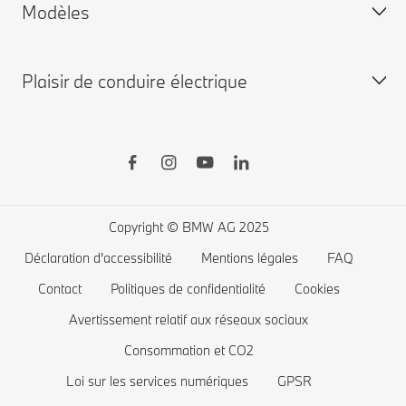
Modèles
Garantie
Personnalisez la vôtre
BMW neuves disponibles
Plaisir de conduire électrique
BMW d'occasion disponibles
BMW X
Shop BMW Accessoires
BMW Série 8
BMW Financial Services
BMW Série 7
Recharge publique
Boutique BMW Lifestyle
BMW Série 5
Recharge à domicile
Planifiez votre essai
BMW Série 4
Autonomie des voitures électriques
Copyright © BMW AG 2025
BMW Série 3
Coût des voitures électriques
Déclaration d'accessibilité
Mentions légales
FAQ
BMW Série 2
Batterie de voiture électrique
Contact
Politiques de confidentialité
Cookies
BMW Série 1
Avertissement relatif aux réseaux sociaux
Consommation et CO2
La famille BMW X1
Loi sur les services numériques
GPSR
BMW M