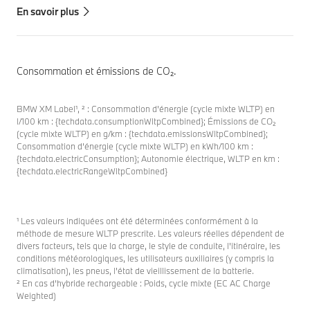
En savoir plus
Consommation et émissions de CO₂.
BMW XM Label¹, ² : Consommation d'énergie (cycle mixte WLTP) en
l/100 km : {techdata.consumptionWltpCombined}; Émissions de CO₂
(cycle mixte WLTP) en g/km : {techdata.emissionsWltpCombined};
Consommation d’énergie (cycle mixte WLTP) en kWh/100 km :
{techdata.electricConsumption}; Autonomie électrique, WLTP en km :
{techdata.electricRangeWltpCombined}
¹ Les valeurs indiquées ont été déterminées conformément à la
méthode de mesure WLTP prescrite. Les valeurs réelles dépendent de
divers facteurs, tels que la charge, le style de conduite, l'itinéraire, les
conditions météorologiques, les utilisateurs auxiliaires (y compris la
climatisation), les pneus, l'état de vieillissement de la batterie.
² En cas d’hybride rechargeable : Poids, cycle mixte (EC AC Charge
Weighted)