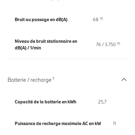
10
Bruit au passage en dB(A)
68
Niveau de bruit stationnaire en
10
76 / 3.750
dB(A) / 1/min
7
Batterie / recharge
Capacité de la batterie en kWh
25,7
Puissance de recharge maximale AC en kW
11