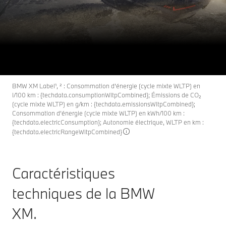
BMW XM: Caractéristiques
XM
THE NEW
techniques.
Configuration & Prix
Je la découvre
BMW XM Label¹, ² : Consommation d'énergie (cycle mixte WLTP) en
l/100 km : {techdata.consumptionWltpCombined}; Émissions de CO₂
(cycle mixte WLTP) en g/km : {techdata.emissionsWltpCombined};
Consommation d’énergie (cycle mixte WLTP) en kWh/100 km :
{techdata.electricConsumption}; Autonomie électrique, WLTP en km :
{techdata.electricRangeWltpCombined}
Caractéristiques
techniques de la BMW
XM.