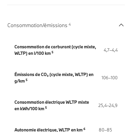
4
Consommation/émissions
Consommation de carburant (cycle mixte,
4,7–4,4
5
WLTP) en l/100 km
Émissions de CO₂ (cycle mixte, WLTP) en
106–100
5
g/km
Consommation électrique WLTP mixte
25,4–24,9
5
en kWh/100 km
6
Autonomie électrique, WLTP en km
80–85