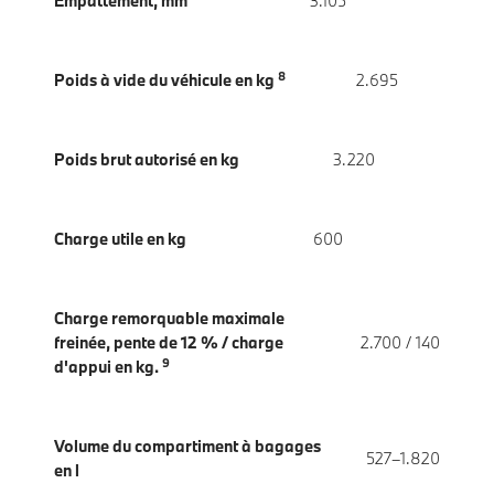
Empattement, mm
3.105
8
Poids à vide du véhicule en kg
2.695
Poids brut autorisé en kg
3.220
Charge utile en kg
600
Charge remorquable maximale
freinée, pente de 12 % / charge
2.700 / 140
9
d'appui en kg.
Volume du compartiment à bagages
527–1.820
en l