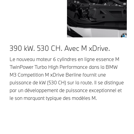
390 kW. 530 CH. Avec M xDrive.
D
e
Le nouveau moteur 6 cylindres en ligne essence M
TwinPower Turbo High Performance dans la BMW
Da
M3 Competition M xDrive Berline fournit une
pr
puissance de kW (530 CH) sur la route. Il se distingue
es
par un développement de puissance exceptionnel et
im
le son marquant typique des modèles M.
dé
so
le