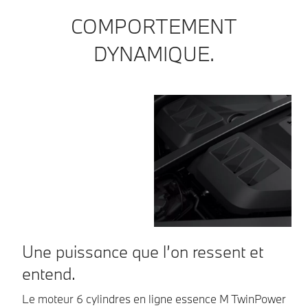
COMPORTEMENT
DYNAMIQUE.
Une puissance que l’on ressent et
C
entend.
La
co
Le moteur 6 cylindres en ligne essence M TwinPower