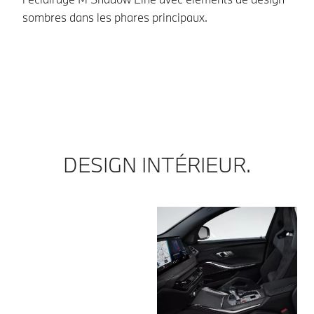
Av
sombres dans les phares principaux.
pr
co
co
di
DESIGN INTÉRIEUR.