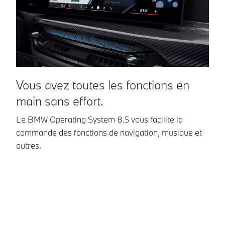
Vous avez toutes les fonctions en
I
main sans effort.
d
Le BMW Operating System 8.5 vous facilite la
Av
commande des fonctions de navigation, musique et
ut
autres.
pl
po