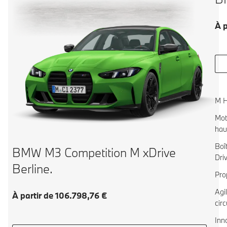
À p
M H
Mot
hau
Boî
BMW M3 Competition M xDrive
Dri
Berline.
Pro
Agi
À partir de 106.798,76 €
circ
Inn