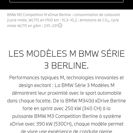
BMW M3 Competition M xDrive Berline : consommation de carburant
(cycle mixte, WLTP) en l/100 km : 10,3–10,2 ; émissions de CO₂, cycle
mixte WLTP, en g/km : 235–231
LES MODÈLES M BMW SÉRIE
3 BERLINE.
Performances typiques M, technologies innovantes et
design excitant : La BMW Série 3 Modèles M
démontrent leur proximité avec le sport automobile
dans chaque facette. De la BMW M340d xDrive Berline
forte en sprint avec 250 kW (340 CH) à la
puissante BMW M3 Competition Berline à système
xDrive avec 390 kW (530CH), chaque modèle permet
de vivre une expérience de conduite pleine