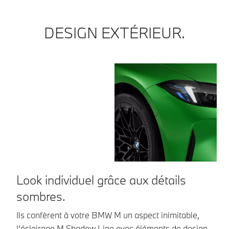
DESIGN EXTÉRIEUR.
Look individuel grâce aux détails
U
sombres.
t
f
Ils confèrent à votre BMW M un aspect inimitable,
l'éclairage M Shadow Line avec éléments de design