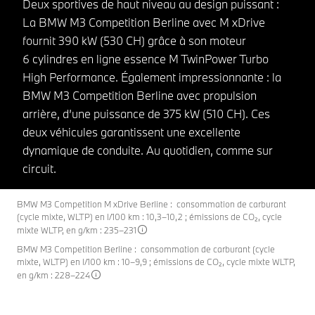
Deux sportives de haut niveau au design puissant :
La BMW M3 Competition Berline avec M xDrive
fournit 390 kW (530 CH) grâce à son moteur
6 cylindres en ligne essence M TwinPower Turbo
High Performance. Également impressionnante : la
BMW M3 Competition Berline avec propulsion
arrière, d’une puissance de 375 kW (510 CH). Ces
deux véhicules garantissent une excellente
dynamique de conduite. Au quotidien, comme sur
circuit.
BMW M3 Competition M xDrive Berline : consommation de carburant
(cycle mixte, WLTP) en l/100 km : 10,3–10,2 ; émissions de CO₂, cycle
mixte WLTP, en g/km : 235–231
BMW M3 Competition Berline : consommation de carburant (cycle
mixte, WLTP) en l/100 km : 10–9,9 ; émissions de CO₂, cycle mixte WLTP,
en g/km : 228–224