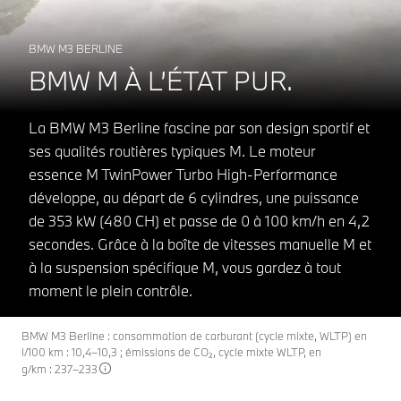
BMW M3 BERLINE
BMW M À L’ÉTAT PUR.
La BMW M3 Berline fascine par son design sportif et
ses qualités routières typiques M. Le moteur
essence M TwinPower Turbo High-Performance
développe, au départ de 6 cylindres, une puissance
de 353 kW (480 CH) et passe de 0 à 100 km/h en 4,2
secondes. Grâce à la boîte de vitesses manuelle M et
à la suspension spécifique M, vous gardez à tout
moment le plein contrôle.
BMW M3 Berline : consommation de carburant (cycle mixte, WLTP) en
l/100 km : 10,4–10,3 ; émissions de CO₂, cycle mixte WLTP, en
g/km : 237–233