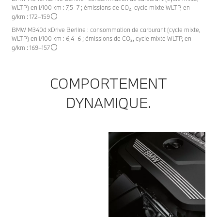
WLTP) en l/100 km : 7,5–7 ; émissions de CO₂, cycle mixte WLTP, en
g/km : 172–159
BMW M340d xDrive Berline : consommation de carburant (cycle mixte,
WLTP) en l/100 km : 6,4–6 ; émissions de CO₂, cycle mixte WLTP, en
g/km : 169–157
COMPORTEMENT
DYNAMIQUE.