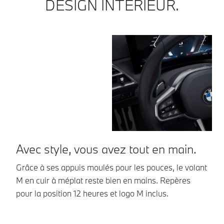
DESIGN INTÉRIEUR.
Avec style, vous avez tout en main.
S
Grâce à ses appuis moulés pour les pouces, le volant
Se
M en cuir à méplat reste bien en mains. Repères
ar
pour la position 12 heures et logo M inclus.
de
co
ve