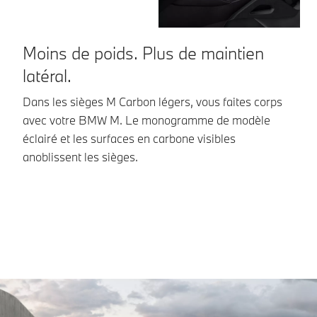
Moins de poids. Plus de maintien
M
latéral.
Un
co
Dans les sièges M Carbon légers, vous faites corps
sp
avec votre BMW M. Le monogramme de modèle
M1
éclairé et les surfaces en carbone visibles
Dr
anoblissent les sièges.