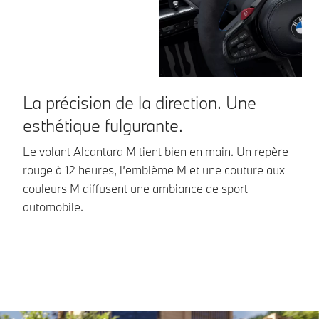
La précision de la direction. Une
P
esthétique fulgurante.
Le
ca
Le volant Alcantara M tient bien en main. Un repère
ac
rouge à 12 heures, l’emblème M et une couture aux
é
couleurs M diffusent une ambiance de sport
automobile.