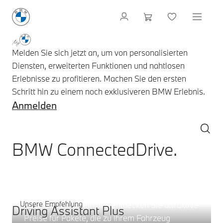
Melden Sie sich jetzt an, um von personalisierten
Diensten, erweiterten Funktionen und nahtlosen
Erlebnisse zu profitieren. Machen Sie den ersten
Schritt hin zu einem noch exklusiveren BMW Erlebnis.
Anmelden
BMW ConnectedDrive.
Serviceangebot – bitte wählen Si
Digitale Pakete.
Unsere Empfehlung
Loggen Sie sich ein und entdecken Sie attraktive
Driving Assistant Plus
Preise für Pakete, die zu Ihrem Fahrzeug