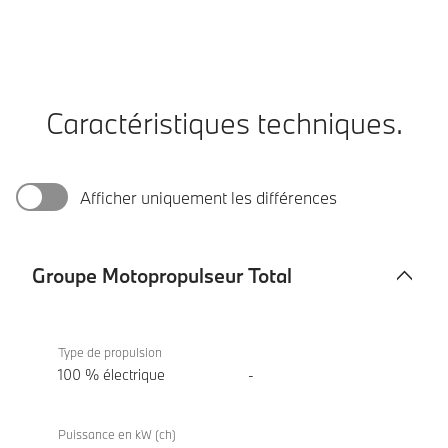
Caractéristiques techniques.
Afficher uniquement les différences
Groupe Motopropulseur Total
Groupe
BMW iX
Motopropulseur
xDrive60
Type de propulsion
Total
100 % électrique
-
Puissance en kW (ch)