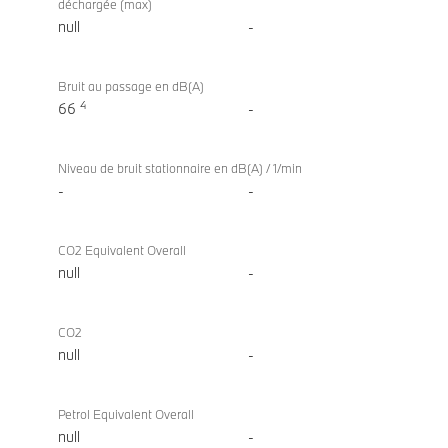
déchargée (max)
null
-
Bruit au passage en dB(A)
4
66
-
Niveau de bruit stationnaire en dB(A) / 1/min
-
-
CO2 Equivalent Overall
null
-
CO2
null
-
Petrol Equivalent Overall
null
-