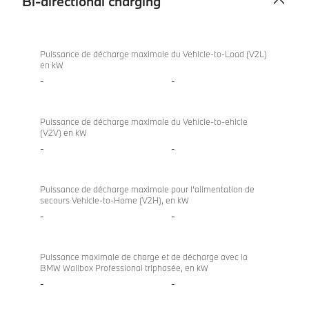
Bi-directional charging
Bi-
BMW iX
directional
xDrive60
Puissance de décharge maximale du Vehicle-to-Load (V2L)
en kW
charging
-
-
Puissance de décharge maximale du Vehicle-to-ehicle
(V2V) en kW
-
-
Puissance de décharge maximale pour l’alimentation de
secours Vehicle-to-Home (V2H), en kW
-
-
Puissance maximale de charge et de décharge avec la
BMW Wallbox Professional triphasée, en kW
-
-