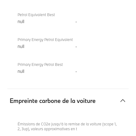
Petrol Equivalent Best
null
-
Primary Energy Petrol Equivalent
null
-
Primary Energy Petrol Best
null
-
Empreinte carbone de la voiture
Empreinte
BMW iX
carbone
xDrive60
Émissions de CO2e jusqu’à la remise de la voiture (scope 1,
2, 3up), valeurs approximatives en t
de
-
-