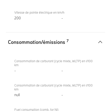
Vitesse de pointe électrique en km/h
200
-
7
Consommation/émissions
Consommation/
BMW iX
émissions
xDrive60
Consommation de carburant (cycle mixte, WLTP) en l/100
km
-
-
Consommation de carburant (cycle mixte, WLTP) en l/100
km
null
-
Fuel consumption (comb. for NI)