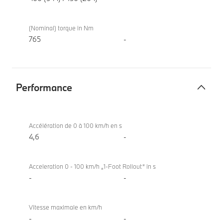
(Nominal) torque in Nm
765
-
Performance
Performance
BMW iX
xDrive60
Accélération de 0 à 100 km/h en s
4,6
-
Acceleration 0 - 100 km/h „1-Foot Rollout“ in s
-
-
Vitesse maximale en km/h
-
-