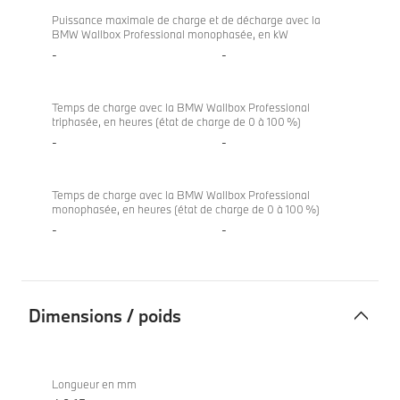
Puissance maximale de charge et de décharge avec la
BMW Wallbox Professional monophasée, en kW
-
-
Temps de charge avec la BMW Wallbox Professional
triphasée, en heures (état de charge de 0 à 100 %)
-
-
Temps de charge avec la BMW Wallbox Professional
monophasée, en heures (état de charge de 0 à 100 %)
-
-
Dimensions / poids
Dimensions
BMW iX
/
xDrive60
Longueur en mm