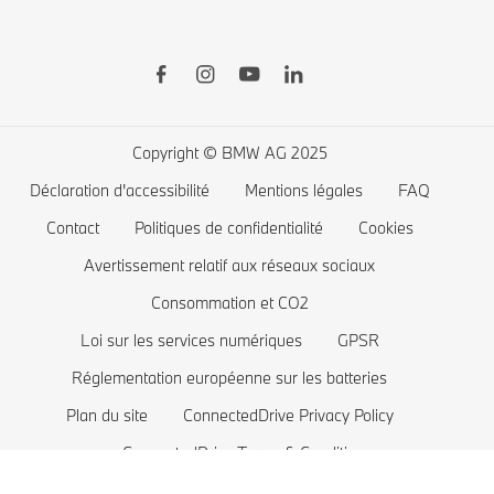
Shop BMW Accessoires
BMW Série 8
BMW Financial Services
BMW Série 7
Recharge publique
Boutique BMW Lifestyle
BMW Série 5
Recharge à domicile
Planifiez votre essai
BMW Série 4
Autonomie des voitures électriques
Copyright © BMW AG 2025
BMW Série 3
Coût des voitures électriques
Déclaration d'accessibilité
Mentions légales
FAQ
BMW Série 2
Batterie de voiture électrique
Contact
Politiques de confidentialité
Cookies
BMW Série 1
Avertissement relatif aux réseaux sociaux
Consommation et CO2
La famille BMW X1
Loi sur les services numériques
GPSR
BMW M
Réglementation européenne sur les batteries
Voitures électriques BMW
Plan du site
ConnectedDrive Privacy Policy
Voitures Plug-in Hybrides
ConnectedDrive Terms & Conditions