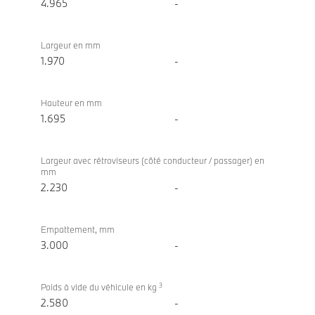
poids
4.965
-
Largeur en mm
1.970
-
Hauteur en mm
1.695
-
Largeur avec rétroviseurs (côté conducteur / passager) en
mm
2.230
-
Empattement, mm
3.000
-
3
Poids à vide du véhicule en kg
2.580
-