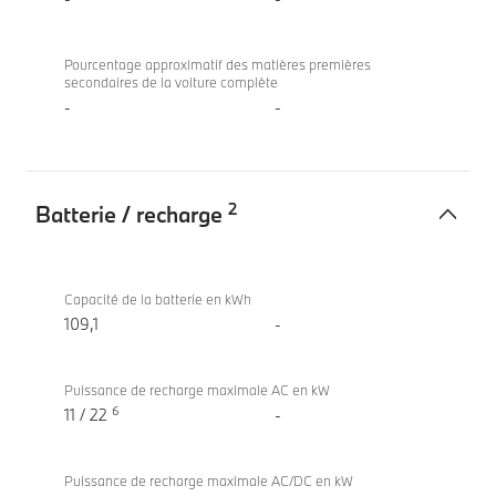
la
voiture
Pourcentage approximatif des matières premières
secondaires de la voiture complète
-
-
2
Batterie / recharge
Batterie
BMW iX
/
xDrive60
Capacité de la batterie en kWh
recharge
109,1
-
Puissance de recharge maximale AC en kW
6
11 / 22
-
Puissance de recharge maximale AC/DC en kW