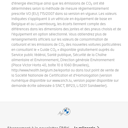
d'énergie électrique ainsi que les émissions de CO₂ ont été
déterminées selon la méthode de mesure réglementairement
prescrite VO (EU) 715/2007 dans sa version en vigueur. Les valeurs
indiquées s'appliquent à un véhicule en équipement de base en
Belgique et au Luxembourg, les écarts tiennent compte des
différences dans les dimensions des jantes et des pneus choisis et de
l’équipement en option sélectionné. Vous obtiendrez plus de
renseignements officiels sur les valeurs de consommation de
carburant et les émissions de CO₂ des nouvelles voitures particulières
en consultant le « Guide CO₂ » disponible gratuitement auprès du
Service public fédéral, Santé publique, Sécurité de la Chaîne
alimentaire et Environnement, Direction générale Environnement
(Place Victor Horta 40, boîte 10 à 1060 Bruxelles),
http://www.health.belgium.be/eportal ou dans tout point de vente de
la Société Nationale de Certification et d’Homologation (version
numérique disponible sur www.snch.lu, version papier disponible sur
demande écrite adressée à SNCT, BP23, L-5201 Sandweiler).