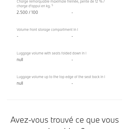
Charge remorquable maximale freinée, pente de 12 % /
5
charge d'appui en kg.
2.500 / 100
-
Volume front storage compartment in l
-
-
Luggage volume with seats folded down in l
null
-
Luggage volume up to the top edge of the seat back in l
null
-
Avez-vous trouvé ce que vous