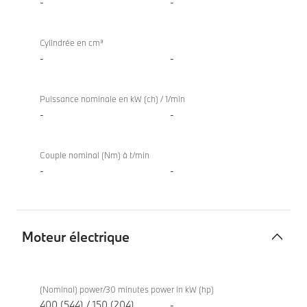
-
-
TwinPower
Turbo
Cylindrée en cm³
-
-
Puissance nominale en kW (ch) / 1/min
-
-
Couple nominal (Nm) à t/min
-
-
Moteur électrique
Moteur
BMW iX
électrique
xDrive60
(Nominal) power/30 minutes power in kW (hp)
400 (544) / 150 (204)
-