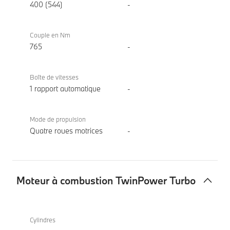
400 (544)
-
Couple en Nm
765
-
Boîte de vitesses
1 rapport automatique
-
Mode de propulsion
Quatre roues motrices
-
Moteur à combustion TwinPower Turbo
Moteur
BMW iX
à
xDrive60
Cylindres
combustion