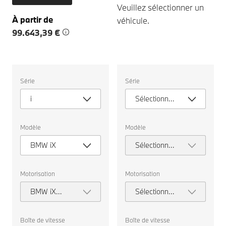
Veuillez sélectionner un
À partir de
véhicule.
99.643,39 €
Veuillez
Veuillez
Série
Série
sélectionner
sélectionner
un
un
i
Sélectionner
véhicule.
véhicule.
une série
Modèle
Modèle
BMW iX
Sélectionner
un modèle
Motorisation
Motorisation
BMW iX
Sélectionner
xDrive60
la
motorisation
Boîte de vitesse
Boîte de vitesse