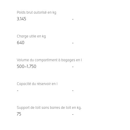
Poids brut autorisé en kg
3.145
-
Charge utile en kg
640
-
Volume du compartiment à bagages en l
500–1.750
-
Capacité du réservoir en l
-
-
Support de toit sans barres de toit en kg.
75
-