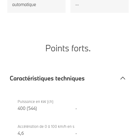
automatique
--
Points forts.
Caractéristiques techniques
Caractéristiques
BMW iX
techniques
xDrive60
Puissance en kW (ch)
400 (544)
-
Accélération de 0 à 100 km/h en s
4,6
-