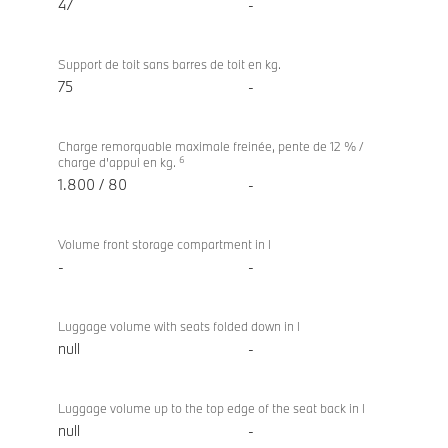
47
-
Support de toit sans barres de toit en kg.
75
-
Charge remorquable maximale freinée, pente de 12 % /
6
charge d'appui en kg.
1.800 / 80
-
Volume front storage compartment in l
-
-
Luggage volume with seats folded down in l
null
-
Luggage volume up to the top edge of the seat back in l
null
-