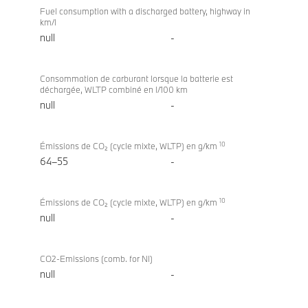
Fuel consumption with a discharged battery, highway in
km/l
null
-
Consommation de carburant lorsque la batterie est
déchargée, WLTP combiné en l/100 km
null
-
10
Émissions de CO₂ (cycle mixte, WLTP) en g/km
64–55
-
10
Émissions de CO₂ (cycle mixte, WLTP) en g/km
null
-
CO2-Emissions (comb. for NI)
null
-