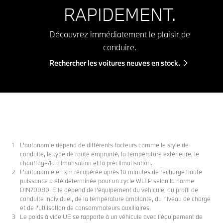
RAPIDEMENT.
Découvrez immédiatement le plaisir de
conduire.
Rechercher les voitures neuves en stock.
L’autonomie dépend de différents facteurs comme le style de
conduite, le type de route emprunté, la température extérieure, le
chauffage/la climatisation et la préclimatisation.
L’autonomie en km récupérée après 10 minutes de recharge haute
puissance a été déterminée pour un cycle WLTP selon la norme
DIN70080. Elle dépend de l'équipement du véhicule, du profil de
conduite individuel, de la température ambiante, du niveau de charge
et de l'utilisation de consommateurs auxiliaires.
Le poids à vide UE se rapporte à un véhicule avec l'équipement de