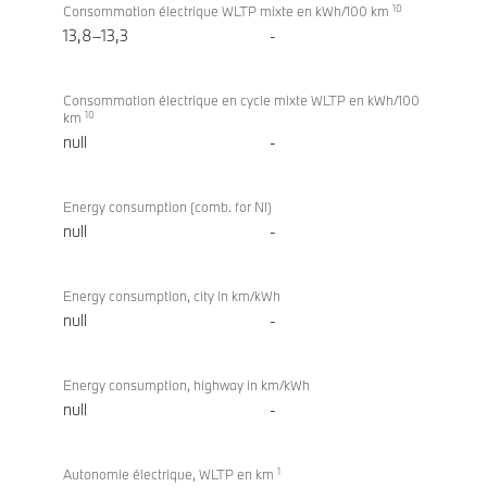
10
Consommation électrique WLTP mixte en kWh/100 km
13,8–13,3
-
Consommation électrique en cycle mixte WLTP en kWh/100
10
km
null
-
Energy consumption (comb. for NI)
null
-
Energy consumption, city in km/kWh
null
-
Energy consumption, highway in km/kWh
null
-
1
Autonomie électrique, WLTP en km