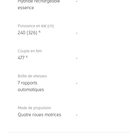
Hybride rechargeable
-
essence
Puissance en kW (ch)
4
240 (326)
-
Couple en Nm
4
477
-
Boîte de vitesses
7 rapports
-
automatiques
Mode de propulsion
Quatre roues motrices
-