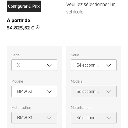
Veuillez sélectionner un
Configurer & Prix
véhicule.
À partir de
54.825,62 €
Veuillez
Veuillez
Série
Série
sélectionner
sélectionner
un
un
X
Sélectionner
véhicule.
véhicule.
une série
Modèle
Modèle
BMW X1
Sélectionner
un modèle
Motorisation
Motorisation
BMW X1
Sélectionner
xDrive30e
la