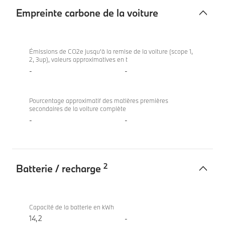
Empreinte carbone de la voiture
Empreinte
BMW X1
carbone
xDrive30e
Émissions de CO2e jusqu’à la remise de la voiture (scope 1,
2, 3up), valeurs approximatives en t
de
-
-
la
voiture
Pourcentage approximatif des matières premières
secondaires de la voiture complète
-
-
2
Batterie / recharge
Batterie
BMW X1
/
xDrive30e
Capacité de la batterie en kWh
recharge
14,2
-