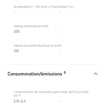
Acceleration 0 - 100 km/h „1-Foot Rollout“ in s
-
-
Vitesse maximale en km/h
205
-
Vitesse de pointe électrique en km/h
140
-
9
Consommation/émissions
Consommation/
BMW X1
émissions
xDrive30e
Consommation de carburant (cycle mixte, WLTP) en l/100
10
km
2,8–2,4
-