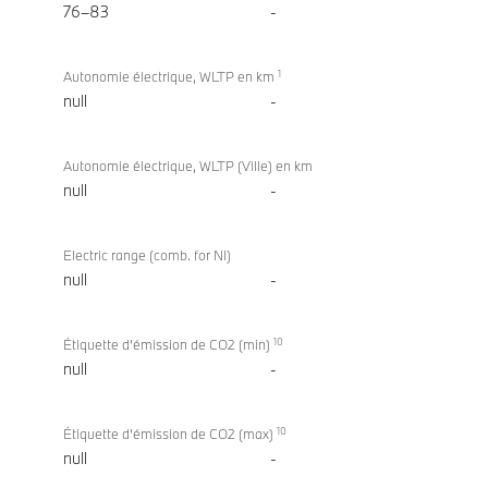
76–83
-
1
Autonomie électrique, WLTP en km
null
-
Autonomie électrique, WLTP (Ville) en km
null
-
Electric range (comb. for NI)
null
-
10
Étiquette d’émission de CO2 (min)
null
-
10
Étiquette d’émission de CO2 (max)
null
-