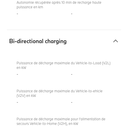
Autonomie récupérée après 10 min de recharge haute
puissance en km
-
-
Bi-directional charging
Bi-
BMW X1
directional
xDrive30e
Puissance de décharge maximale du Vehicle-to-Load (V2L)
en kW
charging
-
-
Puissance de décharge maximale du Vehicle-to-ehicle
(V2V) en kW
-
-
Puissance de décharge maximale pour l’alimentation de
secours Vehicle-to-Home (V2H), en kW