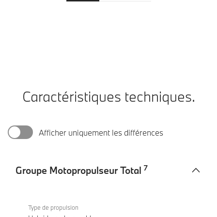
Caractéristiques techniques.
Afficher uniquement les différences
7
Groupe Motopropulseur Total
Groupe
BMW X1
Motopropulseur
xDrive30e
Type de propulsion
Total