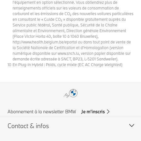
l’équipement en option sélectionné. Vous obtiendrez plus de
renseignements officiels sur les valeurs de consommation de
carburant et les émissions de CO₂ des nouvelles voitures particulières
en consultant le « Guide CO₂ » disponible gratuitement auprès du
Service public fédéral, Santé publique, Sécurité de la Chaîne
alimentaire et Environnement, Direction générale Environnement
(Place Victor Horta 40, boîte 10 à 1060 Bruxelles),
http://www.health.belgium.be/eportal ou dans tout point de vente de
la Société Nationale de Certification et d’Homologation (version
numérique disponible sur www.snch.lu, version papier disponible sur
demande écrite adressée à SNCT, BP23, L-5201 Sandweiler).
En Plug-in Hybrid : Poids, cycle mixte (EC AC Charge Weighted)
Abonnement à la newsletter BMW
Je m’inscris
Contact & infos