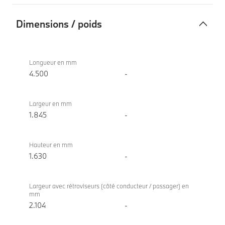
Dimensions / poids
Dimensions
BMW X1
/
xDrive30e
Longueur en mm
poids
4.500
-
Largeur en mm
1.845
-
Hauteur en mm
1.630
-
Largeur avec rétroviseurs (côté conducteur / passager) en
mm
2.104
-