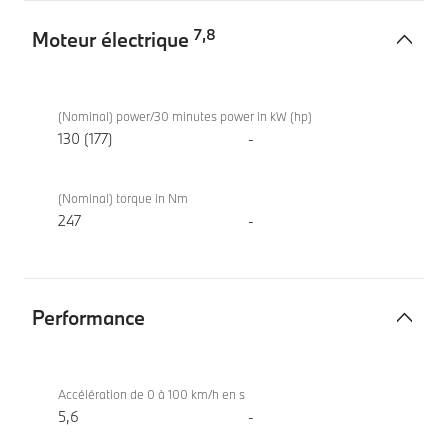
7
,
8
Moteur électrique
Moteur
BMW X1
électrique
xDrive30e
(Nominal) power/30 minutes power in kW (hp)
130 (177)
-
(Nominal) torque in Nm
247
-
Performance
Performance
BMW X1
xDrive30e
Accélération de 0 à 100 km/h en s
5,6
-