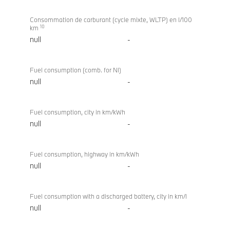
Consommation de carburant (cycle mixte, WLTP) en l/100
10
km
null
-
Fuel consumption (comb. for NI)
null
-
Fuel consumption, city in km/kWh
null
-
Fuel consumption, highway in km/kWh
null
-
Fuel consumption with a discharged battery, city in km/l
null
-