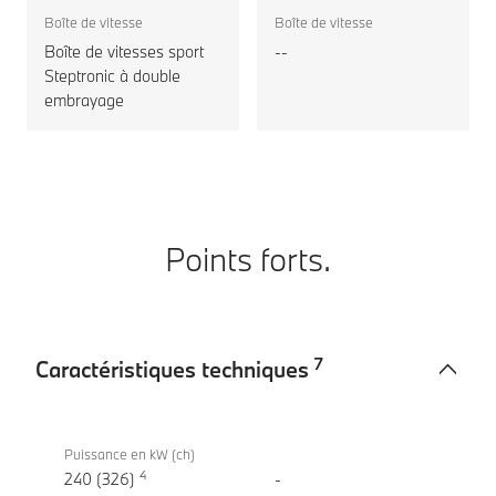
motorisation
Boîte de vitesse
Boîte de vitesse
Boîte de vitesses sport
--
Steptronic à double
embrayage
Points forts.
7
Caractéristiques techniques
Caractéristiques
BMW X1
techniques
xDrive30e
Puissance en kW (ch)
4
240 (326)
-