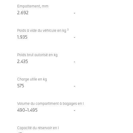
Empattement, mm
2.692
-
3
Poids à vide du véhicule en kg
1.935
-
Poids brut autorisé en kg
2.435
-
Charge utile en kg
575
-
Volume du compartiment à bagages en l
490–1.495
-
Capacité du réservoir en l