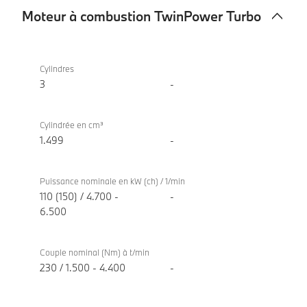
Moteur à combustion TwinPower Turbo
Moteur
BMW X1
à
xDrive30e
Cylindres
combustion
3
-
TwinPower
Turbo
Cylindrée en cm³
1.499
-
Puissance nominale en kW (ch) / 1/min
110 (150) / 4.700 -
-
6.500
Couple nominal (Nm) à t/min
230 / 1.500 - 4.400
-