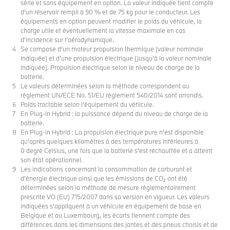
série et sans équipement en option. La valeur indiquée tient compte
d'un réservoir rempli à 90 % et de 75 kg pour le conducteur. Les
équipements en option peuvent modifier le poids du véhicule, la
charge utile et éventuellement la vitesse maximale en cas
d'incidence sur l'aérodynamique.
Se compose d'un moteur propulsion thermique (valeur nominale
indiquée) et d’une propulsion électrique (jusqu’à la valeur nominale
indiquée). Propulsion électrique selon le niveau de charge de la
batterie.
Le valeurs déterminées selon la méthode correspondent au
règlement UN/ECE No. 51/EU règlement 540/2014 sont arrondis.
Poids tractable selon l’équipement du véhicule.
En Plug-in Hybrid : la puissance dépend du niveau de charge de la
batterie.
En Plug-in Hybrid : La propulsion électrique pure n’est disponible
qu’après quelques kilomètres à des températures inférieures à
0 degré Celsius, une fois que la batterie s’est réchauffée et a atteint
son état opérationnel.
Les indications concernant la consommation de carburant et
d'énergie électrique ainsi que les émissions de CO₂ ont été
déterminées selon la méthode de mesure réglementairement
prescrite VO (EU) 715/2007 dans sa version en vigueur. Les valeurs
indiquées s'appliquent à un véhicule en équipement de base en
Belgique et au Luxembourg, les écarts tiennent compte des
différences dans les dimensions des jantes et des pneus choisis et de