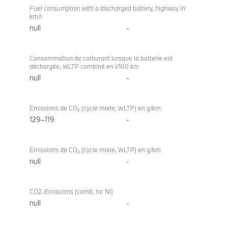
Fuel consumption with a discharged battery, highway in
km/l
null
-
Consommation de carburant lorsque la batterie est
déchargée, WLTP combiné en l/100 km
null
-
Émissions de CO₂ (cycle mixte, WLTP) en g/km
129–119
-
Émissions de CO₂ (cycle mixte, WLTP) en g/km
null
-
CO2-Emissions (comb. for NI)
null
-