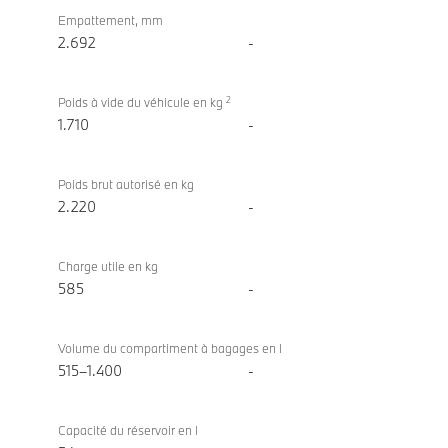
Empattement, mm
2.692
-
2
Poids à vide du véhicule en kg
1.710
-
Poids brut autorisé en kg
2.220
-
Charge utile en kg
585
-
Volume du compartiment à bagages en l
515–1.400
-
Capacité du réservoir en l