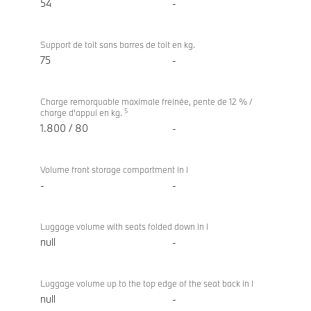
54
-
Support de toit sans barres de toit en kg.
75
-
Charge remorquable maximale freinée, pente de 12 % /
5
charge d'appui en kg.
1.800 / 80
-
Volume front storage compartment in l
-
-
Luggage volume with seats folded down in l
null
-
Luggage volume up to the top edge of the seat back in l
null
-