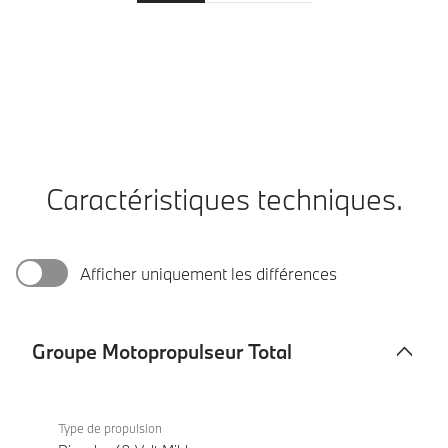
Caractéristiques techniques.
Afficher uniquement les différences
Groupe Motopropulseur Total
Groupe
BMW X2
Motopropulseur
sDrive20d
Type de propulsion
Total