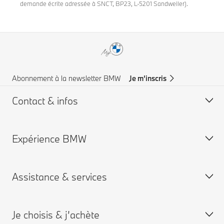
demande écrite adressée à SNCT, BP23, L-5201 Sandweiler).
Abonnement à la newsletter BMW
Je m’inscris
Contact & infos
Expérience BMW
Aide & Contact
Trouver un concessionaire
Assistance & services
Assistance routière
Carrières chez BMW
Groupe BMW
Je choisis & j’achète
Je réserve un rendez-vous entretien