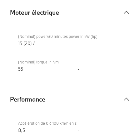
Moteur électrique
Moteur
BMW X2
électrique
sDrive20d
(Nominal) power/30 minutes power in kW (hp)
15 (20) / -
-
(Nominal) torque in Nm
55
-
Performance
Performance
BMW X2
sDrive20d
Accélération de 0 à 100 km/h en s
8,5
-