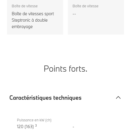
motorisation
Boîte de vitesse
Boîte de vitesse
Boîte de vitesses sport
--
Steptronic à double
embrayage
Points forts.
Caractéristiques techniques
Caractéristiques
BMW X2
techniques
sDrive20d
Puissance en kW (ch)
3
120 (163)
-