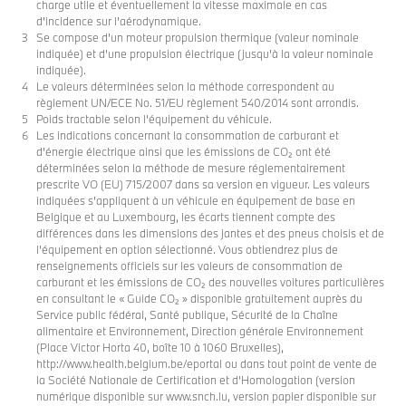
charge utile et éventuellement la vitesse maximale en cas
d'incidence sur l'aérodynamique.
Se compose d'un moteur propulsion thermique (valeur nominale
indiquée) et d’une propulsion électrique (jusqu’à la valeur nominale
indiquée).
Le valeurs déterminées selon la méthode correspondent au
règlement UN/ECE No. 51/EU règlement 540/2014 sont arrondis.
Poids tractable selon l’équipement du véhicule.
Les indications concernant la consommation de carburant et
d'énergie électrique ainsi que les émissions de CO₂ ont été
déterminées selon la méthode de mesure réglementairement
prescrite VO (EU) 715/2007 dans sa version en vigueur. Les valeurs
indiquées s'appliquent à un véhicule en équipement de base en
Belgique et au Luxembourg, les écarts tiennent compte des
différences dans les dimensions des jantes et des pneus choisis et de
l’équipement en option sélectionné. Vous obtiendrez plus de
renseignements officiels sur les valeurs de consommation de
carburant et les émissions de CO₂ des nouvelles voitures particulières
en consultant le « Guide CO₂ » disponible gratuitement auprès du
Service public fédéral, Santé publique, Sécurité de la Chaîne
alimentaire et Environnement, Direction générale Environnement
(Place Victor Horta 40, boîte 10 à 1060 Bruxelles),
http://www.health.belgium.be/eportal ou dans tout point de vente de
la Société Nationale de Certification et d’Homologation (version
numérique disponible sur www.snch.lu, version papier disponible sur