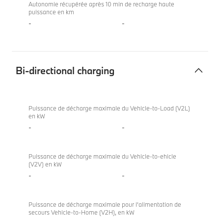
Autonomie récupérée après 10 min de recharge haute
puissance en km
-
-
Bi-directional charging
Bi-
BMW X2
directional
sDrive20d
Puissance de décharge maximale du Vehicle-to-Load (V2L)
en kW
charging
-
-
Puissance de décharge maximale du Vehicle-to-ehicle
(V2V) en kW
-
-
Puissance de décharge maximale pour l’alimentation de
secours Vehicle-to-Home (V2H), en kW