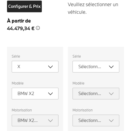
Veuillez sélectionner un
Configurer & Prix
véhicule.
À partir de
44.479,34 €
Veuillez
Veuillez
Série
Série
sélectionner
sélectionner
un
un
X
Sélectionner
véhicule.
véhicule.
une série
Modèle
Modèle
BMW X2
Sélectionner
un modèle
Motorisation
Motorisation
BMW X2
Sélectionner
sDrive20d
la