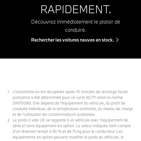
RAPIDEMENT.
Découvrez immédiatement le plaisir de
conduire.
Rechercher les voitures neuves en stock.
L’autonomie en km récupérée après 10 minutes de recharge haute
puissance a été déterminée pour un cycle WLTP selon la norme
DIN70080. Elle dépend de l'équipement du véhicule, du profil de
conduite individuel, de la température ambiante, du niveau de charge
et de l'utilisation de consommateurs auxiliaires.
Le poids à vide UE se rapporte à un véhicule avec l'équipement de
série et sans équipement en option. La valeur indiquée tient compte
d'un réservoir rempli à 90 % et de 75 kg pour le conducteur. Les
équipements en option peuvent modifier le poids du véhicule, la