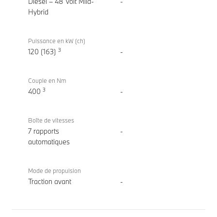
Diesel – 48 Volt Mild-
-
Hybrid
Puissance en kW (ch)
3
120 (163)
-
Couple en Nm
3
400
-
Boîte de vitesses
7 rapports
-
automatiques
Mode de propulsion
Traction avant
-