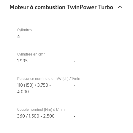
Moteur à combustion TwinPower Turbo
Moteur
BMW X2
à
sDrive20d
Cylindres
combustion
4
-
TwinPower
Turbo
Cylindrée en cm³
1.995
-
Puissance nominale en kW (ch) / 1/min
110 (150) / 3.750 -
-
4.000
Couple nominal (Nm) à t/min
360 / 1.500 - 2.500
-