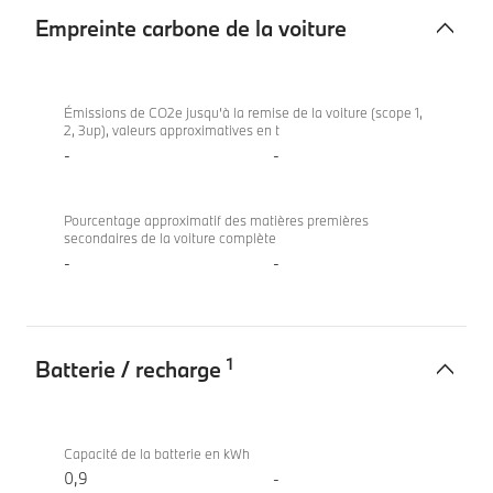
Empreinte carbone de la voiture
Empreinte
BMW X2
carbone
sDrive20d
Émissions de CO2e jusqu’à la remise de la voiture (scope 1,
2, 3up), valeurs approximatives en t
de
-
-
la
voiture
Pourcentage approximatif des matières premières
secondaires de la voiture complète
-
-
1
Batterie / recharge
Batterie
BMW X2
/
sDrive20d
Capacité de la batterie en kWh
recharge
0,9
-