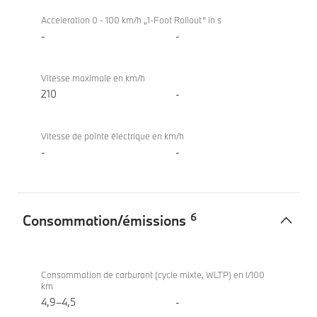
Acceleration 0 - 100 km/h „1-Foot Rollout“ in s
-
-
Vitesse maximale en km/h
210
-
Vitesse de pointe électrique en km/h
-
-
6
Consommation/émissions
Consommation/
BMW X2
émissions
sDrive20d
Consommation de carburant (cycle mixte, WLTP) en l/100
km
4,9–4,5
-