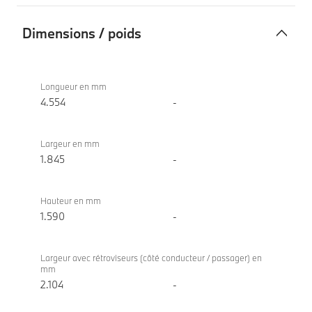
Dimensions / poids
Dimensions
BMW X2
/
sDrive20d
Longueur en mm
poids
4.554
-
Largeur en mm
1.845
-
Hauteur en mm
1.590
-
Largeur avec rétroviseurs (côté conducteur / passager) en
mm
2.104
-