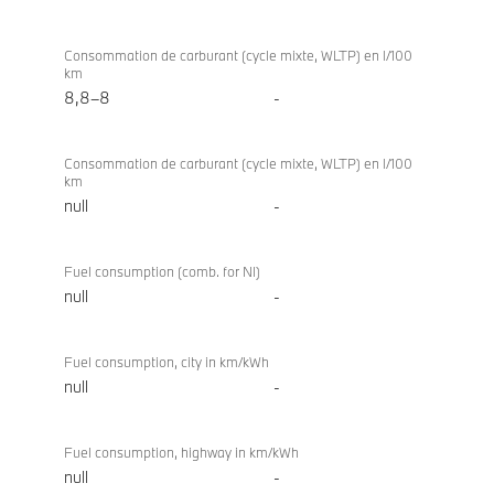
Consommation/
BMW X7
émissions
xDrive40d
Consommation de carburant (cycle mixte, WLTP) en l/100
km
8,8–8
-
Consommation de carburant (cycle mixte, WLTP) en l/100
km
null
-
Fuel consumption (comb. for NI)
null
-
Fuel consumption, city in km/kWh
null
-
Fuel consumption, highway in km/kWh
null
-