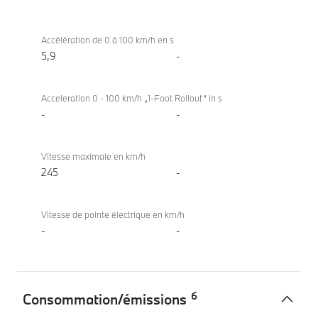
Performance
BMW X7
xDrive40d
Accélération de 0 à 100 km/h en s
5,9
-
Acceleration 0 - 100 km/h „1-Foot Rollout“ in s
-
-
Vitesse maximale en km/h
245
-
Vitesse de pointe électrique en km/h
-
-
6
Consommation/émissions