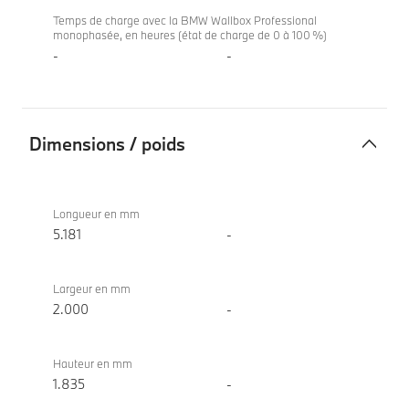
Temps de charge avec la BMW Wallbox Professional
monophasée, en heures (état de charge de 0 à 100 %)
-
-
Dimensions / poids
Dimensions
BMW X7
/
xDrive40d
Longueur en mm
poids
5.181
-
Largeur en mm
2.000
-
Hauteur en mm
1.835
-