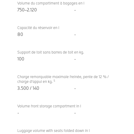
Volume du compartiment à bagages en l
750–2.120
-
Capacité du réservoir en l
80
-
Support de toit sans barres de toit en kg.
100
-
Charge remorquable maximale freinée, pente de 12 % /
5
charge d'appui en kg.
3.500 / 140
-
Volume front storage compartment in l
-
-
Luggage volume with seats folded down in l