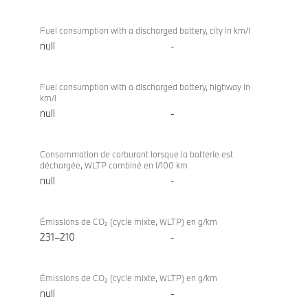
Fuel consumption with a discharged battery, city in km/l
null
-
Fuel consumption with a discharged battery, highway in
km/l
null
-
Consommation de carburant lorsque la batterie est
déchargée, WLTP combiné en l/100 km
null
-
Émissions de CO₂ (cycle mixte, WLTP) en g/km
231–210
-
Émissions de CO₂ (cycle mixte, WLTP) en g/km
null
-