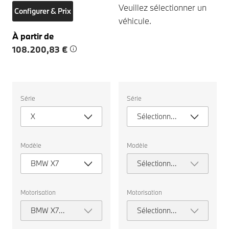
Veuillez sélectionner un
Configurer & Prix
véhicule.
À partir de
108.200,83 €
Veuillez
Veuillez
Série
Série
sélectionner
sélectionner
un
un
X
Sélectionner
véhicule.
véhicule.
une série
Modèle
Modèle
BMW X7
Sélectionner
un modèle
Motorisation
Motorisation
BMW X7
Sélectionner
xDrive40d
la