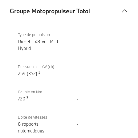
Groupe Motopropulseur Total
Groupe
BMW X7
Motopropulseur
xDrive40d
Type de propulsion
Total
Diesel – 48 Volt Mild-
-
Hybrid
Puissance en kW (ch)
3
259 (352)
-
Couple en Nm
3
720
-
Boîte de vitesses
8 rapports
-
automatiques