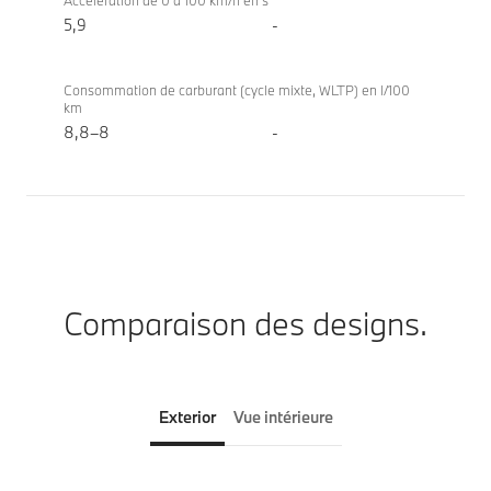
Accélération de 0 à 100 km/h en s
5,9
-
Consommation de carburant (cycle mixte, WLTP) en l/100
km
8,8–8
-
Comparaison des designs.
Exterior
Vue intérieure