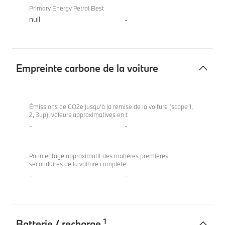
Primary Energy Petrol Best
null
-
Empreinte carbone de la voiture
Empreinte
BMW X7
carbone
xDrive40d
Émissions de CO2e jusqu’à la remise de la voiture (scope 1,
2, 3up), valeurs approximatives en t
de
-
-
la
voiture
Pourcentage approximatif des matières premières
secondaires de la voiture complète
-
-
1
Batterie / recharge