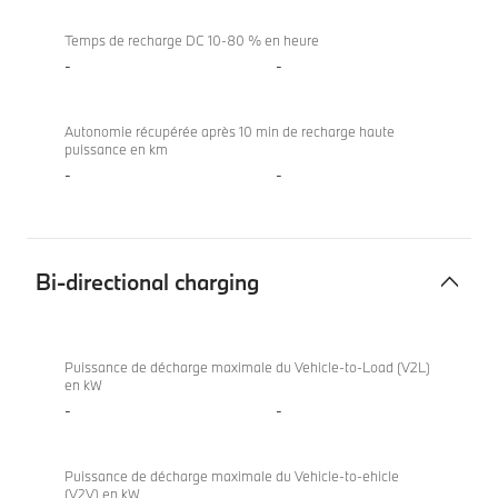
Temps de recharge DC 10-80 % en heure
-
-
Autonomie récupérée après 10 min de recharge haute
puissance en km
-
-
Bi-directional charging
Bi-
BMW X7
directional
xDrive40d
Puissance de décharge maximale du Vehicle-to-Load (V2L)
en kW
charging
-
-
Puissance de décharge maximale du Vehicle-to-ehicle
(V2V) en kW