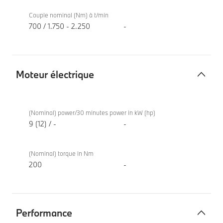
Couple nominal (Nm) à t/min
700 / 1.750 - 2.250
-
Moteur électrique
Moteur
BMW X7
électrique
xDrive40d
(Nominal) power/30 minutes power in kW (hp)
9 (12) / -
-
(Nominal) torque in Nm
200
-
Performance