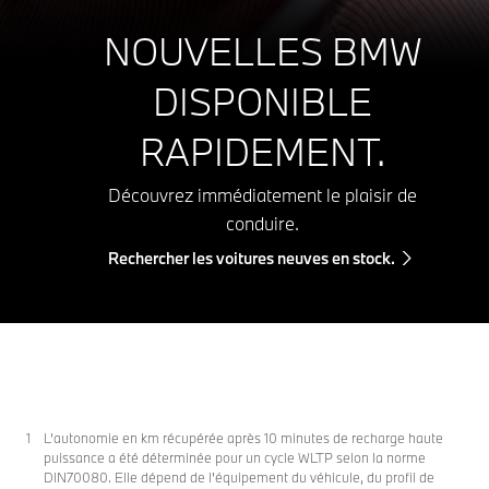
NOUVELLES BMW
DISPONIBLE
RAPIDEMENT.
Découvrez immédiatement le plaisir de
conduire.
Rechercher les voitures neuves en stock.
L’autonomie en km récupérée après 10 minutes de recharge haute
puissance a été déterminée pour un cycle WLTP selon la norme
DIN70080. Elle dépend de l'équipement du véhicule, du profil de