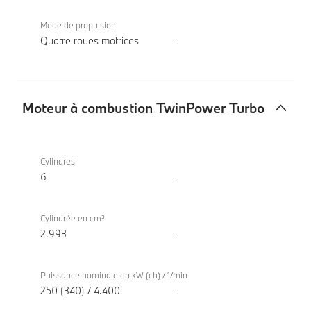
Mode de propulsion
Quatre roues motrices
-
Moteur à combustion TwinPower Turbo
Moteur
BMW X7
à
xDrive40d
Cylindres
combustion
6
-
TwinPower
Turbo
Cylindrée en cm³
2.993
-
Puissance nominale en kW (ch) / 1/min
250 (340) / 4.400
-