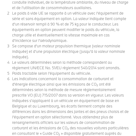
conduite individuel, de la température ambiante, du niveau de charge
et de l'utilisation de consommateurs auxiliaires.
Le poids à vide UE se rapporte à un véhicule avec l'équipement de
série et sans équipement en option. La valeur indiquée tient compte
d'un réservoir rempli à 90 % et de 75 kg pour le conducteur. Les
équipements en option peuvent modifier le poids du véhicule, la
charge utile et éventuellement la vitesse maximale en cas
d'incidence sur l'aérodynamique.
Se compose d'un moteur propulsion thermique (valeur nominale
indiquée) et d’une propulsion électrique (jusqu’à la valeur nominale
indiquée).
Le valeurs déterminées selon la méthode correspondent au
règlement UN/ECE No. 51/EU règlement 540/2014 sont arrondis.
Poids tractable selon l’équipement du véhicule.
Les indications concernant la consommation de carburant et
d'énergie électrique ainsi que les émissions de CO₂ ont été
déterminées selon la méthode de mesure réglementairement
prescrite VO (EU) 715/2007 dans sa version en vigueur. Les valeurs
indiquées s'appliquent à un véhicule en équipement de base en
Belgique et au Luxembourg, les écarts tiennent compte des
différences dans les dimensions des jantes et des pneus choisis et de
l’équipement en option sélectionné. Vous obtiendrez plus de
renseignements officiels sur les valeurs de consommation de
carburant et les émissions de CO₂ des nouvelles voitures particulières
en consultant le « Guide CO₂ » disponible gratuitement auprès du