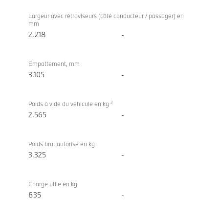
Largeur avec rétroviseurs (côté conducteur / passager) en
mm
2.218
-
Empattement, mm
3.105
-
2
Poids à vide du véhicule en kg
2.565
-
Poids brut autorisé en kg
3.325
-
Charge utile en kg
835
-