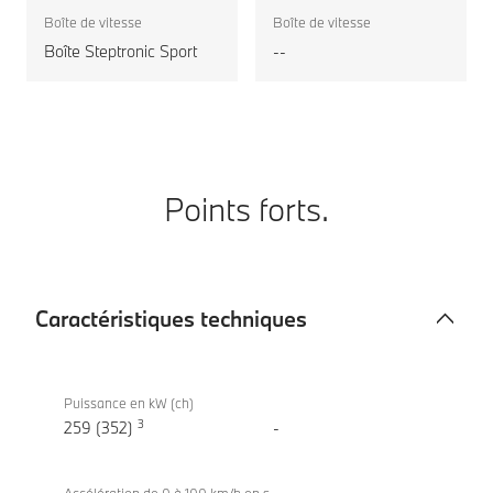
motorisation
Boîte de vitesse
Boîte de vitesse
Boîte Steptronic Sport
--
Points forts.
Caractéristiques techniques
Caractéristiques
BMW X7
techniques
xDrive40d
Puissance en kW (ch)
3
259 (352)
-