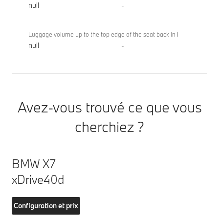
null
-
Luggage volume up to the top edge of the seat back in l
null
-
Avez-vous trouvé ce que vous
cherchiez ?
BMW X7
xDrive40d
Configuration et prix