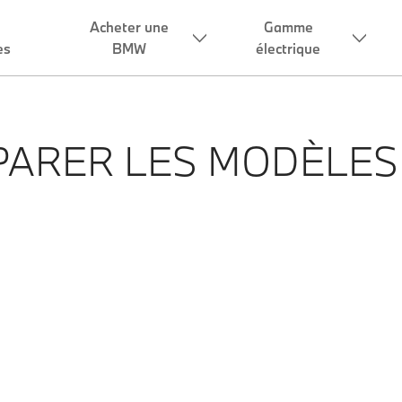
Acheter une
Gamme
es
BMW
électrique
ARER LES MODÈLE