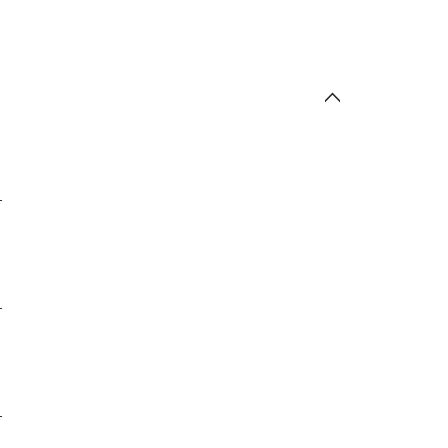
-
-
-