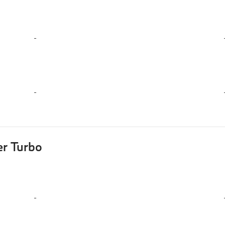
-
-
r Turbo
-