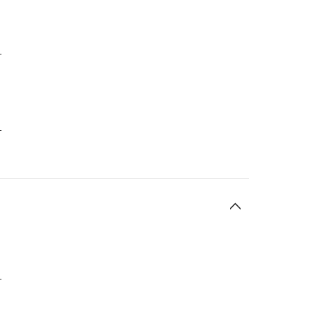
-
-
-