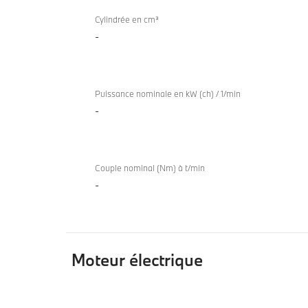
Cylindrée en cm³
-
Puissance nominale en kW (ch) / 1/min
-
Couple nominal (Nm) à t/min
-
Moteur électrique
Moteur