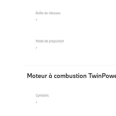
Boîte de vitesses
-
Mode de propulsion
-
Moteur à combustion TwinPowe
Moteur
à
Cylindres
-
combustion
TwinPower
Turbo