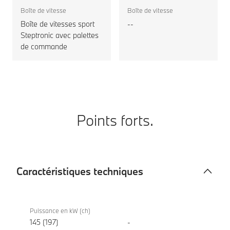
motorisation
Boîte de vitesse
Boîte de vitesse
Boîte de vitesses sport
--
Steptronic avec palettes
de commande
Points forts.
Caractéristiques techniques
Caractéristiques
BMW
techniques
520d
Puissance en kW (ch)
Berline
145 (197)
-