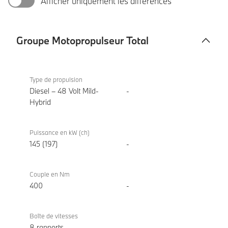
Afficher uniquement les différences
Groupe Motopropulseur Total
Groupe
BMW
Motopropulseur
520d
Type de propulsion
Total
Berline
Diesel – 48 Volt Mild-
-
Hybrid
Puissance en kW (ch)
145 (197)
-
Couple en Nm
400
-
Boîte de vitesses
8 rapports
-