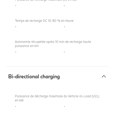
-
-
Temps de recharge DC 10-80 % en heure
-
-
Autonomie récupérée après 10 min de recharge haute
puissance en km
-
-
Bi-directional charging
Bi-
BMW
directional
520d
Puissance de décharge maximale du Vehicle-to-Load (V2L)
en kW
charging
Berline
-
-