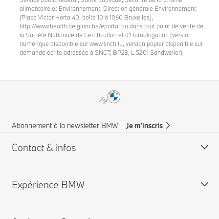
alimentaire et Environnement, Direction générale Environnement
(Place Victor Horta 40, boîte 10 à 1060 Bruxelles),
http://www.health.belgium.be/eportal ou dans tout point de vente de
la Société Nationale de Certification et d’Homologation (version
numérique disponible sur www.snch.lu, version papier disponible sur
demande écrite adressée à SNCT, BP23, L-5201 Sandweiler).
Abonnement à la newsletter BMW
Je m’inscris
Contact & infos
Expérience BMW
Aide & Contact
Trouver un concessionaire