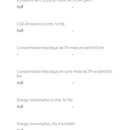
Émissions de CO₂ (cycle mixte, WLTP) en g/km
null
-
CO2-Emissions (comb. for NI)
null
-
Consommation électrique WLTP mixte en kWh/100 km
-
-
Consommation électrique en cycle mixte WLTP en kWh/100
km
null
-
Energy consumption (comb. for NI)
null
-
Energy consumption, city in km/kWh