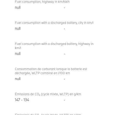
Fuel consumption, highway in km/kWh
null
-
Fuel consumption with a discharged battery, city in km/l
null
-
Fuel consumption with a discharged battery, highway in
km/l
null
-
Consommation de carburant lorsque la batterie est
déchargée, WLTP combiné en l/100 km
null
-
Émissions de CO₂ (cycle mixte, WLTP) en g/km
147 - 134
-