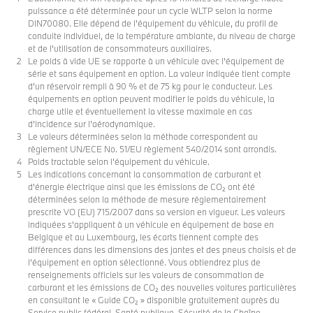
puissance a été déterminée pour un cycle WLTP selon la norme
DIN70080. Elle dépend de l'équipement du véhicule, du profil de
conduite individuel, de la température ambiante, du niveau de charge
et de l'utilisation de consommateurs auxiliaires.
Le poids à vide UE se rapporte à un véhicule avec l'équipement de
série et sans équipement en option. La valeur indiquée tient compte
d'un réservoir rempli à 90 % et de 75 kg pour le conducteur. Les
équipements en option peuvent modifier le poids du véhicule, la
charge utile et éventuellement la vitesse maximale en cas
d'incidence sur l'aérodynamique.
Le valeurs déterminées selon la méthode correspondent au
règlement UN/ECE No. 51/EU règlement 540/2014 sont arrondis.
Poids tractable selon l’équipement du véhicule.
Les indications concernant la consommation de carburant et
d'énergie électrique ainsi que les émissions de CO₂ ont été
déterminées selon la méthode de mesure réglementairement
prescrite VO (EU) 715/2007 dans sa version en vigueur. Les valeurs
indiquées s'appliquent à un véhicule en équipement de base en
Belgique et au Luxembourg, les écarts tiennent compte des
différences dans les dimensions des jantes et des pneus choisis et de
l’équipement en option sélectionné. Vous obtiendrez plus de
renseignements officiels sur les valeurs de consommation de
carburant et les émissions de CO₂ des nouvelles voitures particulières
en consultant le « Guide CO₂ » disponible gratuitement auprès du
Service public fédéral, Santé publique, Sécurité de la Chaîne