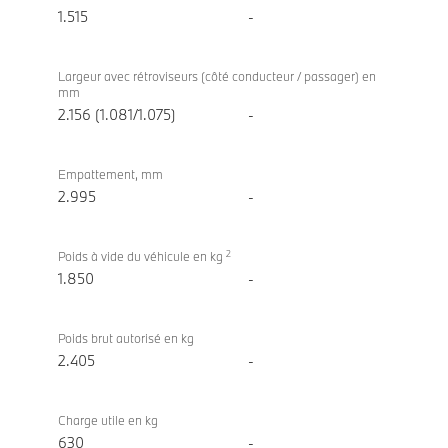
1.515
-
Largeur avec rétroviseurs (côté conducteur / passager) en
mm
2.156 (1.081/1.075)
-
Empattement, mm
2.995
-
2
Poids à vide du véhicule en kg
1.850
-
Poids brut autorisé en kg
2.405
-
Charge utile en kg
630
-