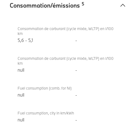
5
Consommation/émissions
Consommation/
BMW
émissions
520d
Consommation de carburant (cycle mixte, WLTP) en l/100
km
Berline
5,6 - 5,1
-
Consommation de carburant (cycle mixte, WLTP) en l/100
km
null
-
Fuel consumption (comb. for NI)
null
-
Fuel consumption, city in km/kWh
null
-