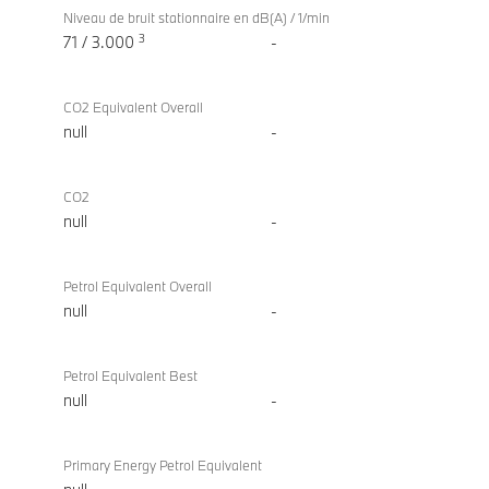
Niveau de bruit stationnaire en dB(A) / 1/min
3
71 / 3.000
-
CO2 Equivalent Overall
null
-
CO2
null
-
Petrol Equivalent Overall
null
-
Petrol Equivalent Best
null
-
Primary Energy Petrol Equivalent