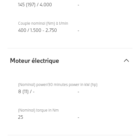
145 (197) / 4.000
-
Couple nominal (Nm) à t/min
400 / 1.500 - 2.750
-
Moteur électrique
Moteur
BMW
électrique
520d
(Nominal) power/30 minutes power in kW (hp)
Berline
8 (11) / -
-
(Nominal) torque in Nm
25
-