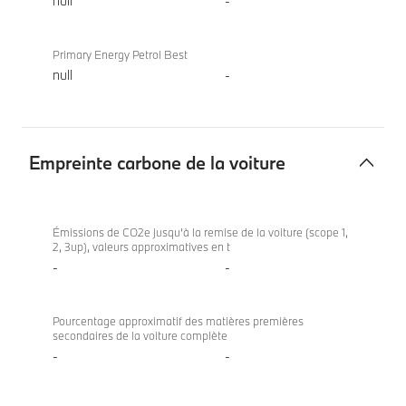
null
-
Primary Energy Petrol Best
null
-
Empreinte carbone de la voiture
Empreinte
BMW
carbone
520d
Émissions de CO2e jusqu’à la remise de la voiture (scope 1,
2, 3up), valeurs approximatives en t
de
Berline
-
-
la
voiture
Pourcentage approximatif des matières premières
secondaires de la voiture complète
-
-