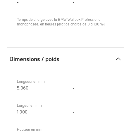
-
-
Temps de charge avec la BMW Wallbox Professional
monophasée, en heures (état de charge de 0 à 100 %)
-
-
Dimensions / poids
Dimensions
BMW
/
520d
Longueur en mm
poids
Berline
5.060
-
Largeur en mm
1.900
-
Hauteur en mm