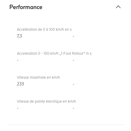
Performance
Performance
BMW
520d
Accélération de 0 à 100 km/h en s
Berline
7,3
-
Acceleration 0 - 100 km/h „1-Foot Rollout“ in s
-
-
Vitesse maximale en km/h
233
-
Vitesse de pointe électrique en km/h
-
-