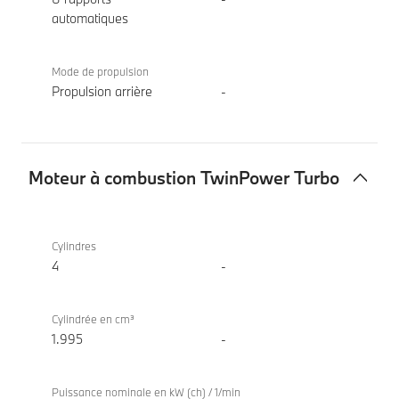
automatiques
Mode de propulsion
Propulsion arrière
-
Moteur à combustion TwinPower Turbo
Moteur
BMW
à
520d
Cylindres
combustion
Berline
4
-
TwinPower
Turbo
Cylindrée en cm³
1.995
-
Puissance nominale en kW (ch) / 1/min