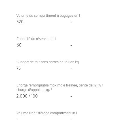
Volume du compartiment à bagages en l
520
-
Capacité du réservoir en l
60
-
Support de toit sans barres de toit en kg.
75
-
Charge remorquable maximale freinée, pente de 12 % /
4
charge d'appui en kg.
2.000 / 100
-
Volume front storage compartment in l
-
-