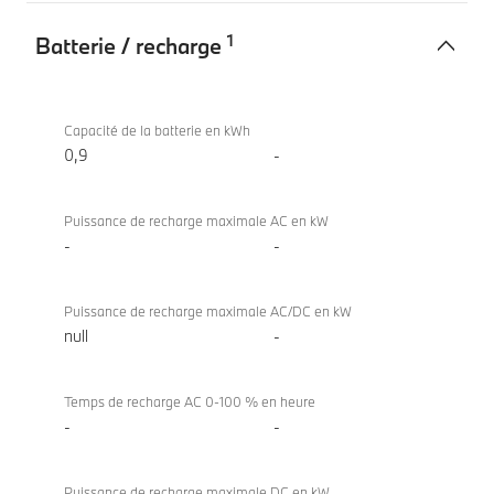
1
Batterie / recharge
Batterie
BMW
/
520d
Capacité de la batterie en kWh
recharge
Berline
0,9
-
Puissance de recharge maximale AC en kW
-
-
Puissance de recharge maximale AC/DC en kW
null
-
Temps de recharge AC 0-100 % en heure
-
-
Puissance de recharge maximale DC en kW