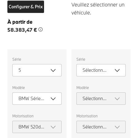
Veuillez sélectionner un
Configurer & Prix
véhicule.
À partir de
58.383,47 €
Veuillez
Veuillez
Série
Série
sélectionner
sélectionner
un
un
5
Sélectionner
véhicule.
véhicule.
une série
Modèle
Modèle
BMW Série 5
Sélectionner
Berline
un modèle
Motorisation
Motorisation
BMW 520d
Sélectionner
Berline
la