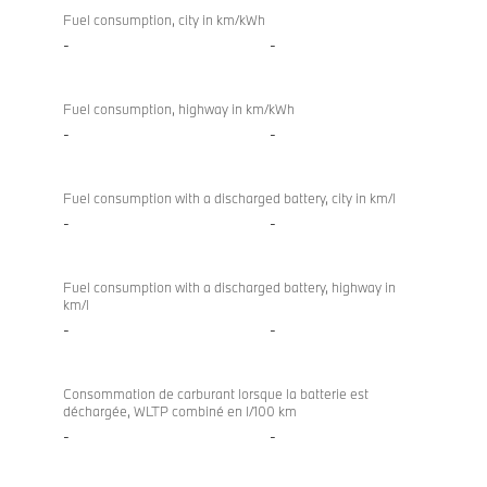
Fuel consumption, city in km/kWh
-
-
Fuel consumption, highway in km/kWh
-
-
Fuel consumption with a discharged battery, city in km/l
-
-
Fuel consumption with a discharged battery, highway in
km/l
-
-
Consommation de carburant lorsque la batterie est
déchargée, WLTP combiné en l/100 km
-
-