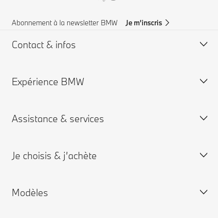
Abonnement à la newsletter BMW
Je m’inscris
Contact & infos
Expérience BMW
Aide & Contact
Trouver un concessionaire
Assistance & services
Assistance routière
Carrières chez BMW
Groupe BMW
Je choisis & j’achète
Je réserve un rendez-vous entretien
App My BMW
Modèles
Garantie
Personnalisez la vôtre
BMW neuves disponibles