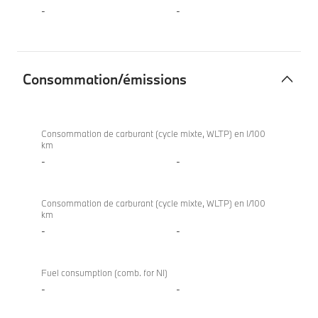
-
-
Consommation/émissions
Consommation/
émissions
Consommation de carburant (cycle mixte, WLTP) en l/100
km
-
-
Consommation de carburant (cycle mixte, WLTP) en l/100
km
-
-
Fuel consumption (comb. for NI)
-
-