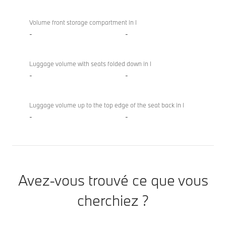
Volume front storage compartment in l
-
-
Luggage volume with seats folded down in l
-
-
Luggage volume up to the top edge of the seat back in l
-
-
Avez-vous trouvé ce que vous
cherchiez ?