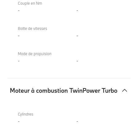
Couple en Nm
-
-
Boîte de vitesses
-
-
Mode de propulsion
-
-
Moteur à combustion TwinPower Turbo
Moteur
à
Cylindres
combustion
-
-
TwinPower
Turbo