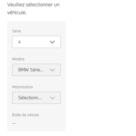
Veuillez sélectionner un
véhicule.
Veuillez
Série
sélectionner
un
4
véhicule.
Modèle
BMW Série 4
Cabrio
Motorisation
Sélectionner
la
motorisation
Boîte de vitesse
--