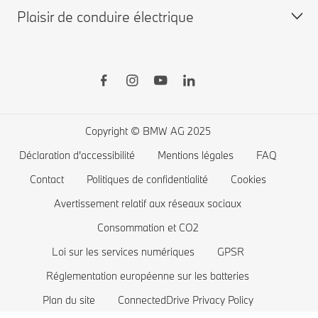
Plaisir de conduire électrique
BMW d'occasion disponibles
BMW X
Shop BMW Accessoires
BMW Série 8
BMW Financial Services
BMW Série 7
Recharge publique
Boutique BMW Lifestyle
BMW Série 5
Recharge à domicile
Planifiez votre essai
BMW Série 4
Autonomie des voitures électriques
Copyright © BMW AG 2025
BMW Série 3
Coût des voitures électriques
Déclaration d'accessibilité
Mentions légales
FAQ
BMW Série 2
Batterie de voiture électrique
Contact
Politiques de confidentialité
Cookies
BMW Série 1
Avertissement relatif aux réseaux sociaux
Consommation et CO2
La famille BMW X1
Loi sur les services numériques
GPSR
BMW M
Réglementation européenne sur les batteries
Voitures électriques BMW
Plan du site
ConnectedDrive Privacy Policy
Voitures Plug-in Hybrides