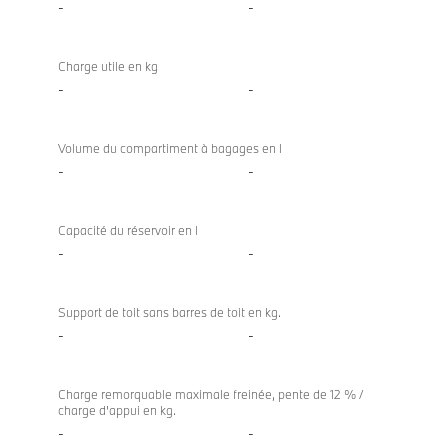
-
-
Charge utile en kg
-
-
Volume du compartiment à bagages en l
-
-
Capacité du réservoir en l
-
-
Support de toit sans barres de toit en kg.
-
-
Charge remorquable maximale freinée, pente de 12 % /
charge d'appui en kg.
-
-