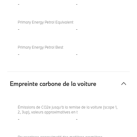
-
-
Primary Energy Petrol Equivalent
-
-
Primary Energy Petrol Best
-
-
Empreinte carbone de la voiture
Empreinte
carbone
Émissions de CO2e jusqu’à la remise de la voiture (scope 1,
2, 3up), valeurs approximatives en t
de
-
-
la
voiture