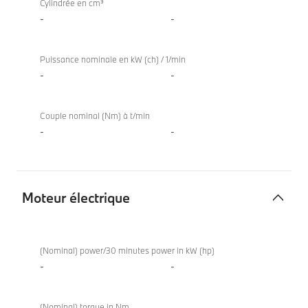
Cylindrée en cm³
-
-
Puissance nominale en kW (ch) / 1/min
-
-
Couple nominal (Nm) à t/min
-
-
Moteur électrique
Moteur
électrique
(Nominal) power/30 minutes power in kW (hp)
-
-
(Nominal) torque in Nm