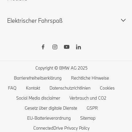
Sofort verfügbare Neuwagen
Elektrischer Fahrspaß
Gebrauchtwagen
BMW X
BMW Zuberhörshop
BMW 8er
BMW Financial Services
BMW 7er
Öffentliches Laden
BMW Lifestyle-Store
BMW 5er
Zuhause Laden
Probefahrt vereinbaren
BMW 4er
Reichweite von Elektrofahrzeugen
Copyright © BMW AG 2025
BMW 3er
Kosten von Elektrofahrzeugen
Barrierefreiheitserklärung
Rechtliche Hinweise
BMW 2er
Batterie und Antriebstechnologie
FAQ
Kontakt
Datenschutzrichtlinien
Cookies
BMW 1er
Social Media disclaimer
Verbrauch und CO2
Gesetz über digitale Dienste
GSPR
Die BMW X1 familie
EU-Batterieverordnung
Sitemap
BMW M
ConnectedDrive Privacy Policy
BMW Elektrofahrzeuge