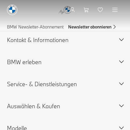
BMW Newsletter-Abonnement
Newsletter abonnieren
Kontakt & Informationen
BMW erleben
Hilfe & Kontakt
BMW Partner finden
Service- & Dienstleistungen
Pannenhilfe
BMW Karriere
BMW Group
Auswählen & Kaufen
Online Service-termin
My BMW App
Modelle
Gewährleistung
Personalisieren Sie Ihr Auto